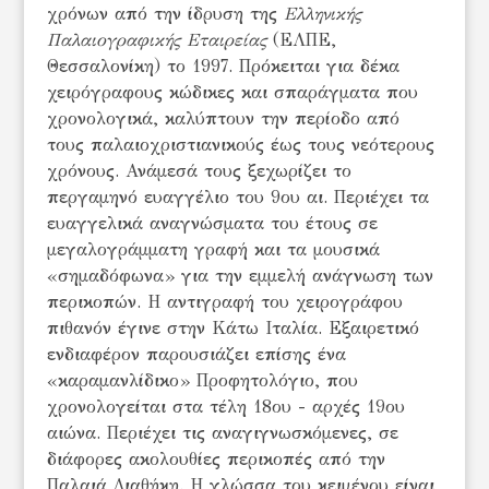
χρόνων από την ίδρυση της
Ελληνικής
Παλαιογραφικής Εταιρείας
(ΕΛΠΕ,
Θεσσαλονίκη) το 1997. Πρόκειται για δέκα
χειρόγραφους κώδικες και σπαράγματα που
χρονολογικά, καλύπτουν την περίοδο από
τους παλαιοχριστιανικούς έως τους νεότερους
χρόνους. Ανάμεσά τους ξεχωρίζει το
περγαμηνό ευαγγέλιο του 9ου αι. Περιέχει τα
ευαγγελικά αναγνώσματα του έτους σε
μεγαλογράμματη γραφή και τα μουσικά
«σημαδόφωνα» για την εμμελή ανάγνωση των
περικοπών. Η αντιγραφή του χειρογράφου
πιθανόν έγινε στην Κάτω Ιταλία. Εξαιρετικό
ενδιαφέρον παρουσιάζει επίσης ένα
«καραμανλίδικο» Προφητολόγιο, που
χρονολογείται στα τέλη 18ου - αρχές 19ου
αιώνα. Περιέχει τις αναγιγνωσκόμενες, σε
διάφορες ακολουθίες περικοπές από την
Παλαιά Διαθήκη. Η γλώσσα του κειμένου είναι