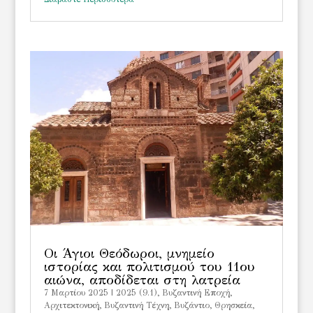
Οι Άγιοι Θεόδωροι, μνημείο
ιστορίας και πολιτισμού του 11ου
αιώνα, αποδίδεται στη λατρεία
7 Μαρτίου 2025
|
2025 (9.1)
,
Bυζαντινή Εποχή
,
Αρχιτεκτονική
,
Βυζαντινή Τέχνη
,
Βυζάντιο
,
Θρησκεία
,