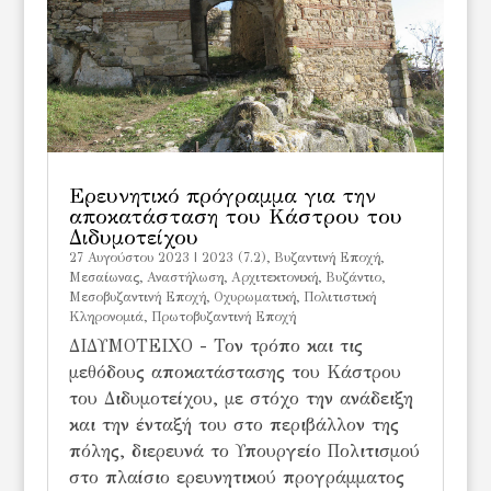
Ερευνητικό πρόγραμμα για την
αποκατάσταση του Κάστρου του
Διδυμοτείχου
27 Αυγούστου 2023
|
2023 (7.2)
,
Bυζαντινή Εποχή
,
Mεσαίωνας
,
Αναστήλωση
,
Αρχιτεκτονική
,
Βυζάντιο
,
Μεσοβυζαντινή Εποχή
,
Οχυρωματική
,
Πολιτιστική
Κληρονομιά
,
Πρωτοβυζαντινή Εποχή
ΔΙΔΥΜΟΤΕΙΧΟ - Τον τρόπο και τις
μεθόδους αποκατάστασης του Κάστρου
του Διδυμοτείχου, με στόχο την ανάδειξη
και την ένταξή του στο περιβάλλον της
πόλης, διερευνά το Υπουργείο Πολιτισμού
στο πλαίσιο ερευνητικού προγράμματος