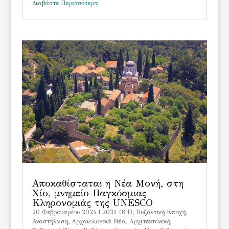
Διαβάστε Περισσότερα
Αποκαθίσταται η Νέα Μονή, στη
Χίο, μνημείο Παγκόσμιας
Κληρονομιάς της UNESCO
20 Φεβρουαρίου 2024
|
2024 (8.1)
,
Bυζαντινή Εποχή
,
Αναστήλωση
,
Αρχαιολογικά Νέα
,
Αρχιτεκτονική
,