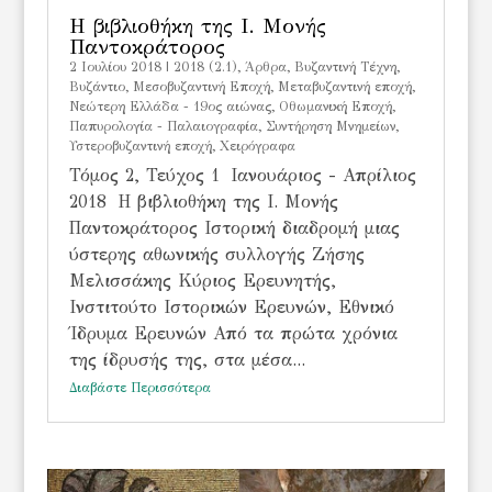
Η βιβλιοθήκη της Ι. Μονής
Παντοκράτορος
2 Ιουλίου 2018
|
2018 (2.1)
,
Άρθρα
,
Βυζαντινή Τέχνη
,
Βυζάντιο
,
Μεσοβυζαντινή Εποχή
,
Μεταβυζαντινή εποχή
,
Νεώτερη Ελλάδα - 19ος αιώνας
,
Οθωμανική Εποχή
,
Παπυρολογία - Παλαιογραφία
,
Συντήρηση Μνημείων
,
Υστεροβυζαντινή εποχή
,
Χειρόγραφα
Τόμος 2, Τεύχος 1 Ιανουάριος - Απρίλιος
2018 Η βιβλιοθήκη της Ι. Μονής
Παντοκράτορος Ιστορική διαδρομή μιας
ύστερης αθωνικής συλλογής Ζήσης
Μελισσάκης Κύριος Ερευνητής,
Ινστιτούτο Ιστορικών Ερευνών, Εθνικό
Ίδρυμα Ερευνών Από τα πρώτα χρόνια
της ίδρυσής της, στα μέσα...
Διαβάστε Περισσότερα