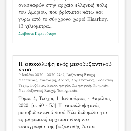
ανασκαφών στην αρχαία ελληνική πόλη
του Αμορίου, που βρίσκεται κάτω και
γύρω από το σύγχρονο χωριό Hisarkoy,
13 χιλιόμετρα...
Διαβάστε Περισσότερα
Η αποκάλυψη ενός μεσοβυζαντινού
ναού
9 Ιουλίου 2020
|
2020 (4.1)
,
Bυζαντινή Εποχή
,
Mεσαίωνας
,
Ανασκαφή
,
Άρθρα
,
Αρχιτεκτονική
,
Βυζαντινή
Τέχνη
,
Βυζάντιο
,
Εικονογραφία
,
Ζωγραφική
,
Θρησκεία
,
Μεσοβυζαντινή Εποχή
,
Τοπογραφία
Τόμος 4, Τεύχος 1 Ιανουάριος - Απρίλιος
2020 [σ. 40 - 53] Η αποκάλυψη ενός
μεσοβυζαντινού ναού Νέα δεδομένα για
τη μνημειακή αρχιτεκτονική και
τοπογραφία της βυζαντινής Άρτας