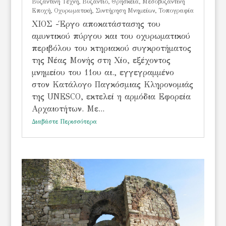
Βυζαντινή Τέχνη
,
Βυζάντιο
,
Θρησκεία
,
Μεσοβυζαντινή
Εποχή
,
Οχυρωματική
,
Συντήρηση Μνημείων
,
Τοπογραφία
ΧΙΟΣ -Έργο αποκατάστασης του
αμυντικού πύργου και του οχυρωματικού
περιβόλου του κτηριακού συγκροτήματος
της Νέας Μονής στη Χίο, εξέχοντος
μνημείου του 11ου αι., εγγεγραμμένο
στον Κατάλογο Παγκόσμιας Κληρονομιάς
της UNESCO, εκτελεί η αρμόδια Εφορεία
Αρχαιοτήτων. Με...
Διαβάστε Περισσότερα