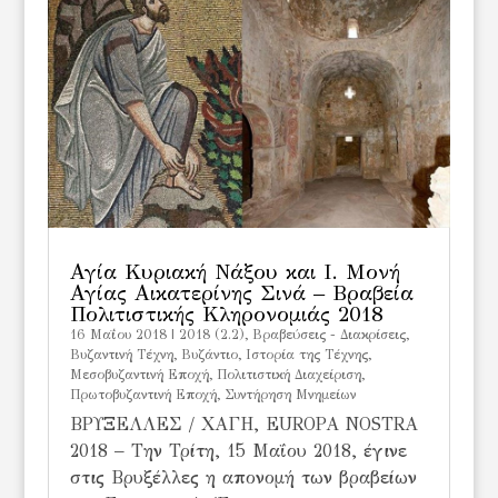
Αγία Κυριακή Νάξου και Ι. Μονή
Αγίας Αικατερίνης Σινά – Βραβεία
Πολιτιστικής Κληρονομιάς 2018
16 Μαΐου 2018
|
2018 (2.2)
,
Βραβεύσεις - Διακρίσεις
,
Βυζαντινή Τέχνη
,
Βυζάντιο
,
Ιστορία της Τέχνης
,
Μεσοβυζαντινή Εποχή
,
Πολιτιστική Διαχείριση
,
Πρωτοβυζαντινή Εποχή
,
Συντήρηση Μνημείων
ΒΡΥΞΕΛΛΕΣ / ΧΑΓΗ, EUROPA NOSTRA
2018 – Την Τρίτη, 15 Μαΐου 2018, έγινε
στις Βρυξέλλες η απονομή των βραβείων