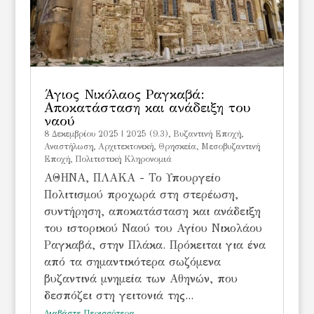
Άγιος Νικόλαος Ραγκαβά:
Αποκατάσταση και ανάδειξη του
ναού
8 Δεκεμβρίου 2025
|
2025 (9.3)
,
Bυζαντινή Εποχή
,
Αναστήλωση
,
Αρχιτεκτονική
,
Θρησκεία
,
Μεσοβυζαντινή
Εποχή
,
Πολιτιστική Κληρονομιά
ΑΘΗΝΑ, ΠΛΑΚΑ - Το Υπουργείο
Πολιτισμού προχωρά στη στερέωση,
συντήρηση, αποκατάσταση και ανάδειξη
του ιστορικού Ναού του Αγίου Νικολάου
Ραγκαβά, στην Πλάκα. Πρόκειται για ένα
από τα σημαντικότερα σωζόμενα
βυζαντινά μνημεία των Αθηνών, που
δεσπόζει στη γειτονιά της...
Διαβάστε Περισσότερα