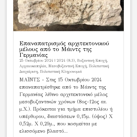
Επαναπατρισμός αρχιτεκτονικού
μέλους από το Μάιντς της
Γερμανίας
25 Οκτωβρίου 2024
|
2024 (8.3)
,
Bυζαντινή Εποχή
,
Αρχαιοκαπηλία
,
Μεσοβυζαντινή Εποχή
,
Πολιτιστική
Διαχείριση
,
Πολιτιστική Κληρονομιά
ΜΑΪΝΤΣ - Στις 15 Οκτωβρίου 2024
επαναπατρίσθηκε από το Μάιντς της
Γερμανίας λίθινο αρχιτεκτονικό μέλος
μεσοβυζαντινών χρόνων (8ος-12ος αι.
μ.Χ.). Πρόκειται για τμήμα επιστυλίου ή
υπέρθυρου, διαστάσεων 0,15μ. (ύψος) Χ
0,52μ. Χ 0,29μ., που κοσμείται με
ελισσόμενο βλαστό...