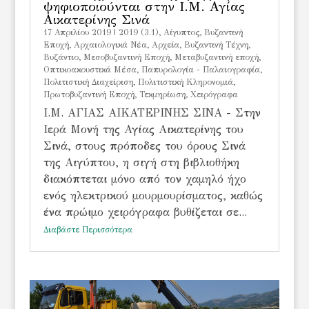
ψηφιοποιούνται στην Ι.Μ. Αγίας
Αικατερίνης Σινά
17 Απριλίου 2019
|
2019 (3.1)
,
Aίγυπτος
,
Bυζαντινή
Εποχή
,
Αρχαιολογικά Νέα
,
Αρχεία
,
Βυζαντινή Τέχνη
,
Βυζάντιο
,
Μεσοβυζαντινή Εποχή
,
Μεταβυζαντινή εποχή
,
Οπτικοακουστικά Μέσα
,
Παπυρολογία - Παλαιογραφία
,
Πολιτιστική Διαχείριση
,
Πολιτιστική Κληρονομιά
,
Πρωτοβυζαντινή Εποχή
,
Τεκμηρίωση
,
Χειρόγραφα
Ι.Μ. ΑΓΙΑΣ ΑΙΚΑΤΕΡΙΝΗΣ ΣΙΝΑ - Στην
Ιερά Μονή της Αγίας Αικατερίνης του
Σινά, στους πρόποδες του όρους Σινά
της Αιγύπτου, η σιγή στη βιβλιοθήκη
διακόπτεται μόνο από τον χαμηλό ήχο
ενός ηλεκτρικού μουρμουρίσματος, καθώς
ένα πρώιμο χειρόγραφα βυθίζεται σε...
Διαβάστε Περισσότερα