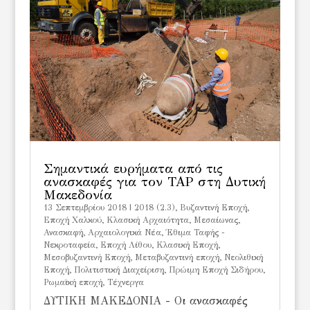
Σημαντικά ευρήματα από τις
ανασκαφές για τον ΤΑΡ στη Δυτική
Μακεδονία
13 Σεπτεμβρίου 2018
|
2018 (2.3)
,
Bυζαντινή Εποχή
,
Eποχή Χαλκού
,
Kλασική Αρχαιότητα
,
Mεσαίωνας
,
Ανασκαφή
,
Αρχαιολογικά Νέα
,
Έθιμα Ταφής -
Νεκροταφεία
,
Εποχή Λίθου
,
Κλασική Εποχή
,
Μεσοβυζαντινή Εποχή
,
Μεταβυζαντινή εποχή
,
Νεολιθική
Εποχή
,
Πολιτιστική Διαχείριση
,
Πρώιμη Εποχή Σιδήρου
,
Ρωμαϊκή εποχή
,
Τέχνεργα
ΔΥΤΙΚΗ ΜΑΚΕΔΟΝΙΑ - Οι ανασκαφές