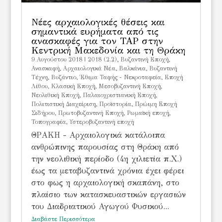
Νέες αρχαιολογικές θέσεις και
σημαντικά ευρήματα από τις
ανασκαφές για τον ΤΑΡ στην
Κεντρική Μακεδονία και τη Θράκη
9 Αυγούστου 2018
|
2018 (2.2)
,
Bυζαντινή Εποχή
,
Ανασκαφή
,
Αρχαιολογικά Νέα
,
Βαλκάνια
,
Βυζαντινή
Τέχνη
,
Βυζάντιο
,
Έθιμα Ταφής - Νεκροταφεία
,
Εποχή
Λίθου
,
Κλασική Εποχή
,
Μεσοβυζαντινή Εποχή
,
Νεολιθική Εποχή
,
Παλαιοχριστιανική Εποχή
,
Πολιτιστική Διαχείριση
,
Προϊστορία
,
Πρώιμη Εποχή
Σιδήρου
,
Πρωτοβυζαντινή Εποχή
,
Ρωμαϊκή εποχή
,
Τοπογραφία
,
Υστεροβυζαντινή εποχή
ΘΡΑΚΗ - Αρχαιολογικά κατάλοιπα
ανθρώπινης παρουσίας στη Θράκη από
την νεολιθική περίοδο (4η χιλιετία π.Χ.)
έως τα μεταβυζαντινά χρόνια έχει φέρει
στο φως η αρχαιολογική σκαπάνη, στο
πλαίσιο των κατασκευαστικών εργασιών
του Διαδριατικού Αγωγού Φυσικού...
Διαβάστε Περισσότερα