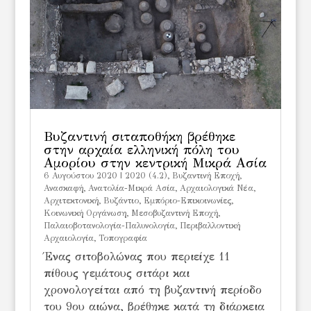
Βυζαντινή σιταποθήκη βρέθηκε
στην αρχαία ελληνική πόλη του
Αμορίου στην κεντρική Μικρά Ασία
6 Αυγούστου 2020
|
2020 (4.2)
,
Bυζαντινή Εποχή
,
Ανασκαφή
,
Ανατολία-Mικρά Ασία
,
Αρχαιολογικά Νέα
,
Αρχιτεκτονική
,
Βυζάντιο
,
Εμπόριο-Επικοινωνίες
,
Κοινωνική Οργάνωση
,
Μεσοβυζαντινή Εποχή
,
Παλαιοβοτανολογία-Παλυνολογία
,
Περιβαλλοντική
Αρχαιολογία
,
Τοπογραφία
Ένας σιτοβολώνας που περιείχε 11
πίθους γεμάτους σιτάρι και
χρονολογείται από τη βυζαντινή περίοδο
του 9ου αιώνα, βρέθηκε κατά τη διάρκεια