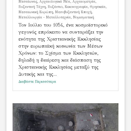
Mεσαίωνας
,
Αρχαιολογικά Νέα
,
Αρχαιομετρία
,
Βυζαντινή Τέχνη
,
Βυζάντιο
,
Εικονογραφία
,
Θρησκεία
,
Μεσαιωνική Ευρώπη
,
Μεσοβυζαντινή Εποχή
,
Μεταλλουργία - Μεταλλοτεχνία
,
Νομισματική
Τον Ιούλιο του 1054, ένα κοσμοϊστορικό
γεγονός επρόκειτο να συνταράξει την
ενότητα της Χριστιανικής Εκκλησίας
στην ευρωπαϊκή κοινωνία των Μέσων
Χρόνων: το Σχίσμα των Εκκλησιών,
δηλαδή η διαίρεση και διάσπαση της
Χριστιανικής Εκκλησίας μεταξύ της
Δυτικής και της...
Διαβάστε Περισσότερα