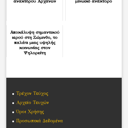
ανακτόρου Αρχανών
μινωικό ανάκτορο
Αποκάλυψη σημαντικού
ιερού στη Ζώμινθο, το
παλάτι μιας υψηλής
κοινωνίας στον
Ψηλορείτη
Τρέχον Τεύχος
Αρχείο Τευχών
Όροι Χρήσης
Προσωπικά Δεδομένα