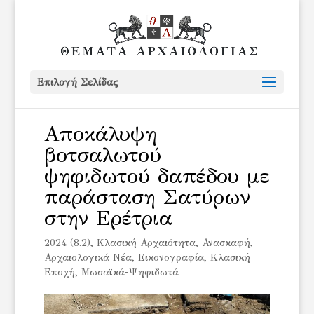
Επιλογή Σελίδας
Αποκάλυψη
βοτσαλωτού
ψηφιδωτού δαπέδου με
παράσταση Σατύρων
στην Ερέτρια
2024 (8.2)
,
Kλασική Αρχαιότητα
,
Ανασκαφή
,
Αρχαιολογικά Νέα
,
Εικονογραφία
,
Κλασική
Εποχή
,
Μωσαϊκά-Ψηφιδωτά