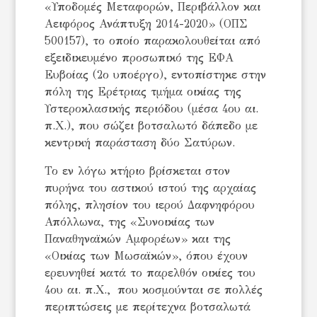
«Υποδομές Μεταφορών, Περιβάλλον και
Αειφόρος Ανάπτυξη 2014-2020» (ΟΠΣ
500157), το οποίο παρακολουθείται από
εξειδικευμένο προσωπικό της ΕΦΑ
Ευβοίας (2ο υποέργο), εντοπίστηκε στην
πόλη της Ερέτριας τμήμα οικίας της
Υστεροκλασικής περιόδου (μέσα 4ου αι.
π.Χ.), που σώζει βοτσαλωτό δάπεδο με
κεντρική παράσταση δύο Σατύρων.
Το εν λόγω κτήριο βρίσκεται στον
πυρήνα του αστικού ιστού της αρχαίας
πόλης, πλησίον του ιερού Δαφνηφόρου
Απόλλωνα, της «Συνοικίας των
Παναθηναϊκών Αμφορέων» και της
«Οικίας των Μωσαϊκών», όπου έχουν
ερευνηθεί κατά το παρελθόν οικίες του
4ου αι. π.Χ., που κοσμούνται σε πολλές
περιπτώσεις με περίτεχνα βοτσαλωτά