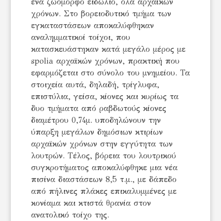
ένα ζωόμορφο ειδώλιο, όλα αρχαϊκών
χρόνων. Στο βορειοδυτικό τμήμα των
εγκαταστάσεων αποκαλύφθηκαν
αναλημματικοί τοίχοι, που
κατασκευάστηκαν κατά μεγάλο μέρος με
spolia αρχαϊκών χρόνων, πρακτική που
εφαρμόζεται στο σύνολο του μνημείου. Τα
στοιχεία αυτά, δηλαδή, τρίγλυφα,
επιστύλια, γείσα, κίονες και κυρίως τα
δυο τμήματα από ραβδωτούς κίονες
διαμέτρου 0,74μ. υποδηλώνουν την
ύπαρξη μεγάλων δημόσιων κτιρίων
αρχαϊκών χρόνων στην εγγύτητα των
λουτρών. Τέλος, βόρεια του λουτρικού
συγκροτήματος αποκαλύφθηκε μια νέα
πισίνα διαστάσεων 8,5 τ.μ., με δάπεδο
από πήλινες πλάκες επικαλυμμένες με
κονίαμα και κτιστά θρανία στον
ανατολικό τοίχο της.