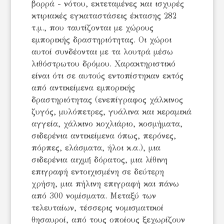
βορρά - νότου, εκτεταμένες και ισχυρές
κτιριακές εγκαταστάσεις έκτασης 282
τ.μ., που ταυτίζονται με χώρους
εμπορικής δραστηριότητας. Οι χώροι
αυτοί συνδέονται με τα λουτρά μέσω
λιθόστρωτου δρόμου. Χαρακτηριστικό
είναι ότι σε αυτούς εντοπίστηκαν εκτός
από αντικείμενα εμπορικής
δραστηριότητας (ενεπίγραφος χάλκινος
ζυγός, μυλόπετρες, γυάλινα και κεραμικά
αγγεία, χάλκινο κοχλιάριο, κοσμήματα,
σιδερένια αντικείμενα όπως, περόνες,
πόρπες, ελάσματα, ήλοι κ.α.), μια
σιδερένια αιχμή́ δόρατος, μια λίθινη
επιγραφή εντοιχισμένη σε δεύτερη
χρήση, μια πήλινη επιγραφή και πάνω
από 300 νομίσματα. Μεταξύ των
τελευταίων, τέσσερις νομισματικοί
θησαυροί, από τους οποίους ξεχωρίζουν