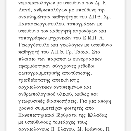
νομισματολόγων με υπεύθυνο τον Δρ Κ.
Λαγό, ανθρωπολόγων με υπεύθυνη την
αναπληρώτρια καθηγήτρια του Δ.Π.Θ. Χρ.
Παπαγεωργοπούλου, τοπογράφων με
υπεύθυνο τον καθηγητή αγρονόμων και
τοπογράφων μηχανικών του Ε.Μ.Π. Α.
Γεωργόπουλο και γεωλόγων με υπεύθυνο
καθηγητή του Α.Π.Θ. Γρ. Τσόκα. Στο
πλαίσιο των παραπάνω συνεργασιών
εφαρμόστηκαν σύγχρονες μέθοδοι
φωτογραμμετρικής αποτύπωσης,
τρισδιάστατης απεικόνισης
αρχαιολογικών αντικειμένων και
ανθρωπολογικού υλικού, καθώς και
γεωφυσικές διασκοπήσεις. Για μια ακόμη
χρονιά συμμετείχαν φοιτητές από
Πανεπιστημιακά Ιδρύματα της Ελλάδας
με υπεύθυνους τομεάρχες τους
αρχαιολόγους Π. Βλάχου, Μ. Ιωάννου, Π.