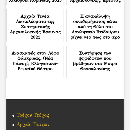
Χιλιομόδι Κορινθίας 2023
Αρχαιολογικής Έρευνας
Αρχαία Τενέα:
Η ανακάλυψη
Αποτελέσματα της
οικοδομήματος κάτω
Συστηματικής
από τη Θόλο στο
Αρχαιολογικής Έρευνας
Ασκληπιείο Επιδαύρου
2021
ρίχνει νέο φως στο ιερό
του Ασκλ...
Ανασκαφές στον Λόφο
Συντήρηση των
Φάμπρικας, (Νέα
ψηφιδωτών που
Πάφος), Ελληνιστικό-
βρέθηκαν στο Μετρό
Ρωμαϊκό Θέατρο
Θεσσαλονίκης
Τρέχον Τεύχος
Αρχείο Τευχών