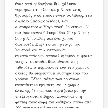
ένας από εβδομήντα δυο χάλκινα
νομίσματα του 5ου αι. μ.Χ. και ένας
θησαυρός από είκοσι εννέα σόλιδους, ένα
σημίσιο (μισός σόλιδος), των
αυτοκρατόρων Μαρκιανού, Ιουστίνου Α ́
και Ιουστινιανού (περιόδου 450 μ.Χ. έως
565 μ.Χ.), καθώς και ένα χρυσό
δακτυλίδι. Στην έκταση μεταξύ του
λουτρού και των εμπορικών
εγκαταστάσεων αποκαλύφθηκαν τμήματα
τοίχων, οι οποίοι διαφαίνεται πως
πιθανότατα περιβάλουν ένα νέο χώρο, ο
οποίος θα διερευνηθεί συστηματικά του
χρόνου. Τέλος, νότια των λουτρών
εντοπίστηκε εργαστηριακός χώρος
έκτασης 47 τ.μ., που σχετίζεται με την
επεξεργασία σιδήρου. Συνολικά στη
φετινή ανασκαφή ανευρέθηκαν πάνω από
400 νομίσματα διαφόρων χρονικών