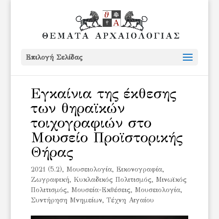
Επιλογή Σελίδας
Εγκαίνια της έκθεσης
των θηραϊκών
τοιχογραφιών στο
Μουσείο Προϊστορικής
Θήρας
2021 (5.2)
,
Mουσειολογία
,
Εικονογραφία
,
Ζωγραφική
,
Κυκλαδικός Πολιτισμός
,
Μινωϊκός
Πολιτισμός
,
Μουσεία-Εκθέσεις
,
Μουσειολογία
,
Συντήρηση Μνημείων
,
Τέχνη Αιγαίου