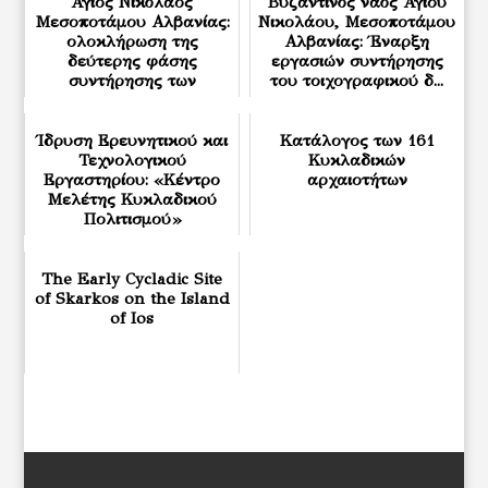
Άγιος Νικόλαος
Βυζαντινός ναός Αγίου
Μεσοποτάμου Αλβανίας:
Νικολάου, Μεσοποτάμου
ολοκλήρωση της
Αλβανίας: Έναρξη
δεύτερης φάσης
εργασιών συντήρησης
συντήρησης των
του τοιχογραφικού δ...
τοιχογραφιών
Ίδρυση Ερευνητικού και
Κατάλογος των 161
Τεχνολογικού
Κυκλαδικών
Εργαστηρίου: «Κέντρο
αρχαιοτήτων
Μελέτης Κυκλαδικού
Πολιτισμού»
The Early Cycladic Site
of Skarkos on the Island
of Ios