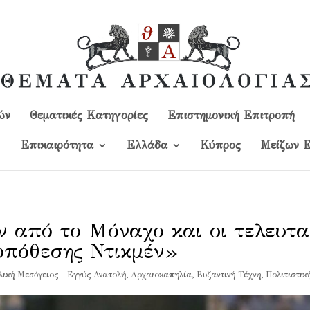
ών
Θεματικές Κατηγορίες
Επιστημονική Επιτροπή
Επικαιρότητα
Ελλάδα
Kύπρος
Μείζων Ε
 από το Μόναχο και οι τελευταί
υπόθεσης Ντικμέν»
λική Μεσόγειος - Εγγύς Ανατολή
,
Αρχαιοκαπηλία
,
Βυζαντινή Τέχνη
,
Πολιτιστικ