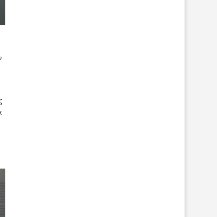
ν
ς
α