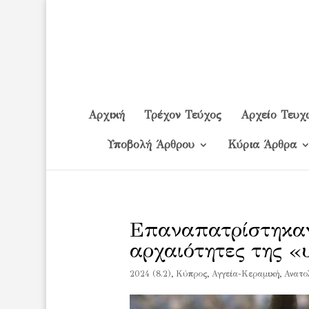
Αρχική
Τρέχον Τεύχος
Αρχείο Τευχ
Υποβολή Άρθρου
Κύρια Άρθρα
Επαναπατρίστηκαν
αρχαιότητες της «
2024 (8.2)
,
Kύπρος
,
Αγγεία-Κεραμική
,
Ανατο