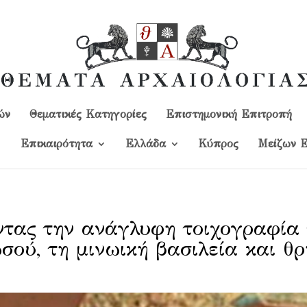
ών
Θεματικές Κατηγορίες
Επιστημονική Επιτροπή
Επικαιρότητα
Ελλάδα
Kύπρος
Μείζων Ε
τας την ανάγλυφη τοιχογραφία
σού, τη μινωική βασιλεία και θ