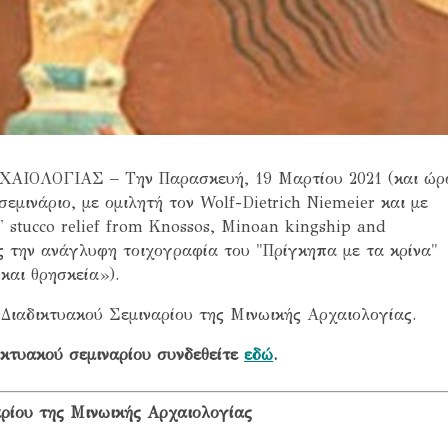
ΙΟΛΟΓΙΑΣ – Την Παρασκευή, 19 Μαρτίου 2021 (και ώρ
σεμινάριο, με ομιλητή τον Wolf-Dietrich Niemeier και με
g' stucco relief from Knossos, Minoan kingship and
ς την ανάγλυφη τοιχογραφία του "Πρίγκηπα με τα κρίνα"
και θρησκεία»).
υ Διαδικτυακού Σεμιναρίου της Μινωικής Αρχαιολογίας.
ικτυακού σεμιναρίου συνδεθείτε
εδώ
.
ρίου της Μινωικής Αρχαιολογίας