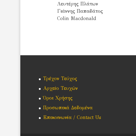
Λευτέρης Πλάτων
Γιάννης Παπαδάτος
Colin Macdonald
Τρέχον Τεύχος
Αρχείο Τευχών
Όροι Χρήσης
Προσωπικά Δεδομένα
Επικοινωνία / Contact Us