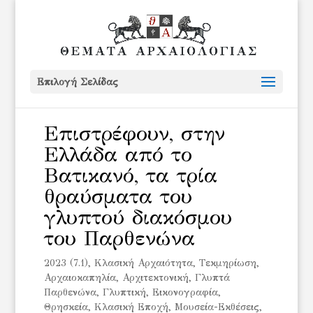
Επιλογή Σελίδας
Επιστρέφουν, στην
Ελλάδα από το
Βατικανό, τα τρία
θραύσματα του
γλυπτού διακόσμου
του Παρθενώνα
2023 (7.1)
,
Kλασική Αρχαιότητα
,
Tεκμηρίωση
,
Αρχαιοκαπηλία
,
Αρχιτεκτονική
,
Γλυπτά
Παρθενώνα
,
Γλυπτική
,
Εικονογραφία
,
Θρησκεία
,
Κλασική Εποχή
,
Μουσεία-Εκθέσεις
,