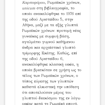
Καρποφόρου
, Ρωμαϊκών χρόνων,
unicum
στη βιβλιογραφία, το
οποίο ανακαλύφθηκε το 1976 επί
της οδού Αριστείδου 5, στην
Αθήνα, μαζί με τα εξής γλυπτά
Ρωμαϊκών χρόνων: προτομή νέας
γυναίκας με συμφυή βάση,
αγαλμάτιο γυμνού καθήμενου
άνδρα και αρχαϊστικό γλυπτό
τρίμορφης Εκάτης. Καθώς, επί
της οδού Αριστείδου 6,
ανακαλύφθηκε κλασική οικία, η
οποία βρισκόταν σε χρήση ως το
τέλος των Ρωμαϊκών χρόνων, ο
τόπος εύρεσης των γλυπτών
καθιστά ελκυστική
την υπόθεση
ότι αποτελούσαν μέρος του
γλυπτού διακόσμου της εν λόγω
οικίας κα
τά τη Ρωμαϊκή εποχή.