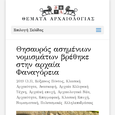
Επιλογή Σελίδας
Θησαυρός ασημένιων
νομισμάτων βρέθηκε
στην αρχαία
Φαναγόρεια
2019 (3.3)
,
Eύξεινος Πόντος
,
Kλασική
Αρχαιότητα
,
Ανασκαφή
,
Αρχαία Ελληνική
Τέχνη
,
Αρχαϊκή εποχή
,
Αρχαιολογικά Νέα
,
Αρχαιότητα
,
Επιγραφική
,
Κλασική Εποχή
,
Νομισματική
,
Πολιτισμικές Αλληλεπιδράσεις