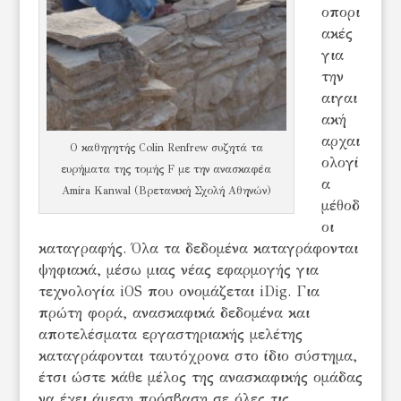
οπορι
ακές
για
την
αιγαι
ακή
αρχαι
Ο καθηγητής Colin Renfrew συζητά τα
ολογί
ευρήματα της τομής F με την ανασκαφέα
α
Amira Kanwal (Βρετανική Σχολή Αθηνών)
μέθοδ
οι
καταγραφής. Όλα τα δεδομένα καταγράφονται
ψηφιακά, μέσω μιας νέας εφαρμογής για
τεχνολογία iOS που ονομάζεται iDig. Για
πρώτη φορά, ανασκαφικά δεδομένα και
αποτελέσματα εργαστηριακής μελέτης
καταγράφονται ταυτόχρονα στο ίδιο σύστημα,
έτσι ώστε κάθε μέλος της ανασκαφικής ομάδας
να έχει άμεση πρόσβαση σε όλες τις