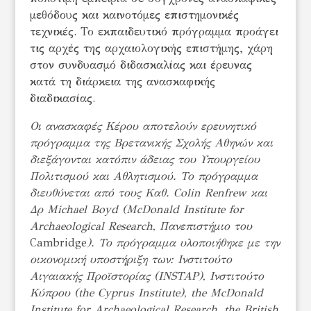
μεθόδους και καινοτόμες επιστημονικές
τεχνικές. Το εκπαιδευτικό πρόγραμμα προάγει
τις αρχές της αρχαιολογικής επιστήμης, χάρη
στον συνδυασμό διδασκαλίας και έρευνας
κατά τη διάρκεια της ανασκαφικής
διαδικασίας.
Οι ανασκαφές Κέρου αποτελούν ερευνητικό
πρόγραμμα της Βρετανικής Σχολής Αθηνών και
διεξάγονται κατόπιν άδειας του Υπουργείου
Πολιτισμού και Αθλητισμού. Το πρόγραμμα
διευθύνεται από τους Καθ.
Colin Renfrew
και
Δρ
Michael Boyd (McDonald Institute for
Archaeological Research,
Πανεπιστήμιο
του
Cambridge
).
Το
πρόγραμμα
υλοποιήθηκε
με
την
οικονομική
υποστήριξη
των
:
Ινστιτούτο
Αιγαιακής
Προϊστορίας
(INSTAP),
Ινστιτούτο
Κύπρου
(the Cyprus Institute), the McDonald
Institute for Archaeological Research, the British