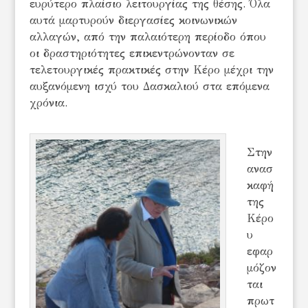
ευρύτερο πλαίσιο λειτουργίας της θέσης. Όλα
αυτά μαρτυρούν διεργασίες κοινωνικών
αλλαγών, από την παλαιότερη περίοδο όπου
οι δραστηριότητες επικεντρώνονταν σε
τελετουργικές πρακτικές στην Κέρο μέχρι την
αυξανόμενη ισχύ του Δασκαλιού στα επόμενα
χρόνια.
Στην
ανασ
καφή
της
Κέρο
υ
εφαρ
μόζον
ται
πρωτ