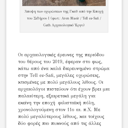
Άποψη των οχυρώσεων της Γκαθ από την Εποχή
του Σιδήρου Ι (φωτ.: Aren Maeir / Tell es-Safi /
Gath Αρχαιολογικό Έργο)
Οι αρχαιολογικές έρευνες της περιόδου
του θέρους του 2019, έφεραν στο φως,
κάτω από ένα καλά διερευνημένο στρώμα
στην Tell es-Safi, μεγάλες οχυρώσεις,
κτισμένες με πολύ μεγάλους λίθους. Οι
αρχαιολόγοι πιστεύουν ότι έχουν βρει μια
παλαιότερη, εξαιρετικά μεγάλη για
εκείνη την εποχή φιλισταϊκή πόλη,
χρονολογούμενη στον 11ο αι. π.Χ. Με
πολύ μεγαλύτερους λίθους, και τοίχους
δύο φορές πιο πυκνούς από τις άλλες