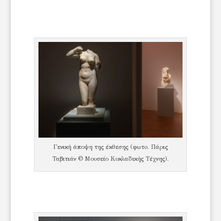
Γενική άποψη της έκθεσης (φωτo. Πάρις
Ταβιτιάν © Μουσείο Κυκλαδικής Τέχνης).