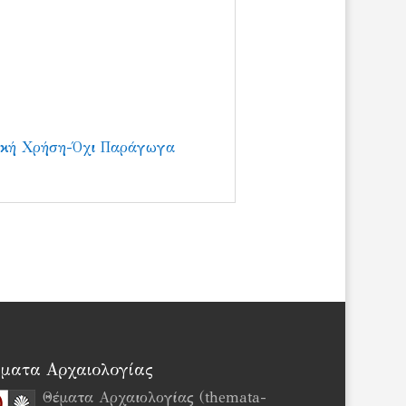
ική Χρήση-Όχι Παράγωγα
ματα Αρχαιολογίας
Θέματα Αρχαιολογίας (themata-