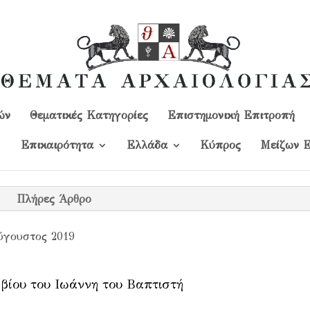
ών
Θεματικές Κατηγορίες
Επιστημονική Επιτροπή
Επικαιρότητα
Ελλάδα
Kύπρος
Μείζων Ε
Πλήρες Άρθρο
γουστος 2019
 βίου του Ιωάννη του Βαπτιστή