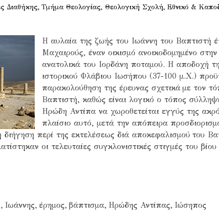
ς Διαθήκης,
Τμήμα Θεολογίας,
Θεολογική Σχολή,
Εθνικό & Καπο
H αυλαία της ζωής του Ιωάννη του Βαπτιστή 
Μαχαιρούς, έναν οικισμό ανοικοδομημένο στην
ανατολικά του Ιορδάνη ποταμού. Η αποδοχή τ
ιστορικού Φλάβιου Ιωσήπου (37-100 μ.Χ.) προϋ
παρακολούθηση της έρευνας σχετικά
με τον τ
Βαπτιστή, καθώς είναι λογικό ο τόπος σύλληψ
Ηρώδη Αντίπα να χωροθετείται εγγύς της ακρ
πλαίσιο αυτό, μετά την απόπειρα προσδιορισ
τη διήγηση περί της εκτελέσεως διά αποκεφαλισμού
του Βα
τίστηκαν οι τελευταίες συγκλονιστικές στιγμές του βίου
ς,
Ιωάννης,
έρημος,
βάπτισμα,
Ηρώδης Αντίπας,
Ιώσηπος