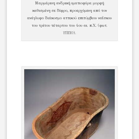
Μαρμάρινη ανδρική ιματιοφόρα μορφή
καθισμένη σε δίφρο, προερχόμενη από τον
ανάγλυφο διάκοσμο αττικού επιτύμβιου ναΐσκου
του τρίτου τέταρτου του 4ου αι. π.Χ. (φωτ.
ΥΠΠΟ).