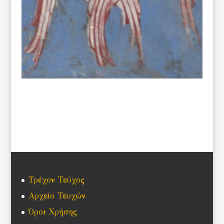
Τρέχον Τεύχος
Αρχείο Τευχών
Όροι Χρήσης