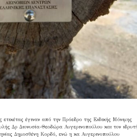
 ετικέτας έγιναν από την Πρόεδρο της Ειδικής Μόνιμης
υλής Δρ Διονυσία-Θεοδώρα Αυγερινοπούλου και τον ιδρυτ
σηνίας Δημοσθένη Κορδό, ενώ η κα Αυγερινοπούλου