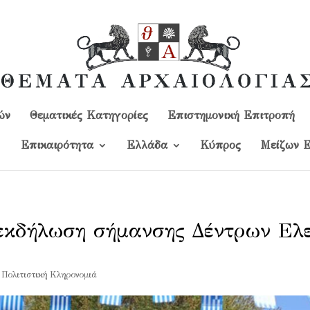
ών
Θεματικές Κατηγορίες
Επιστημονική Επιτροπή
Επικαιρότητα
Ελλάδα
Kύπρος
Μείζων Ε
εκδήλωση σήμανσης Δέντρων Ελε
,
Πολιτιστική Κληρονομιά