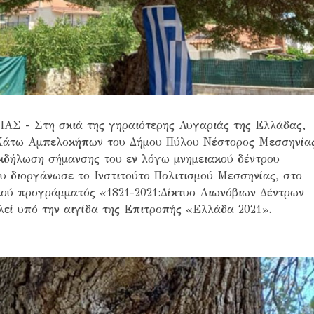
 Στη σκιά της γηραιότερης Λυγαριάς της Ελλάδας,
 Κάτω Αμπελοκήπων του Δήμου Πύλου Νέστορος Μεσσηνία
κδήλωση σήμανσης του εν λόγω μνημειακού δέντρου
υ διοργάνωσε το Ινστιτούτο Πολιτισμού Μεσσηνίας, στο
κού προγράμματός «1821-2021:Δίκτυο Αιωνόβιων Δέντρων
εί υπό την αιγίδα της Επιτροπής «Ελλάδα 2021».