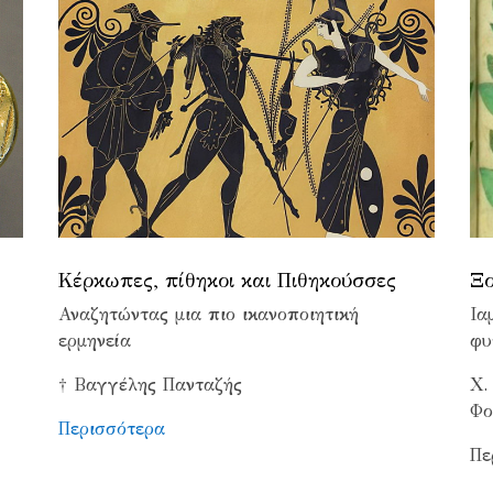
Κέρκωπες, πίθηκοι και Πιθηκούσσες
Ξο
Αναζητώντας μια πιο ικανοποιητική
Ια
ερμηνεία
φυ
† Βαγγέλης Πανταζής
Χ.
Φο
Περισσότερα
Πε