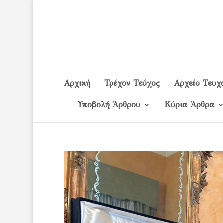
Αρχική
Τρέχον Τεύχος
Αρχείο Τευχ
Υποβολή Άρθρου
Κύρια Άρθρα