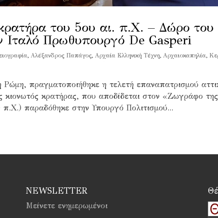
ρατήρα του 5ου αι. π.Χ. – Δώρο του
 Ιταλό Πρωθυπουργό De Gasperi
ειογραφία
,
Αλέξανδρος Παπάγος
,
Αρχαία Ελληνική Τέχνη
,
Αρχαιοκαπηλία
,
Κε
 Ρώμη, πραγματοποιήθηκε η τελετή επαναπατρισμού αττι
ος κιονωτός κρατήρας, που αποδίδεται στον «Ζωγράφο της
 π.Χ.) παραδόθηκε στην Υπουργό Πολιτισμού...
NEWSLETTER
Θέ
Μείνετε ενημερωμένοι