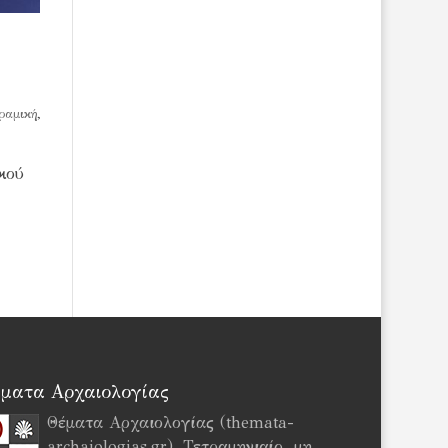
ραμική
,
κού
ματα Αρχαιολογίας
Θέματα Αρχαιολογίας (themata-
archaiologias.gr). Τετραμηνιαίο, μη