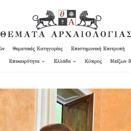
ών
Θεματικές Κατηγορίες
Επιστημονική Επιτροπή
Επικαιρότητα
Ελλάδα
Kύπρος
Μείζων Ε