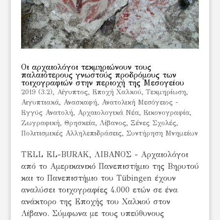
Οι αρχαιολόγοι τεκμηριώνουν τους
παλαιότερους γνωστούς προδρόμους των
τοιχογραφιών στην περιοχή της Μεσογείου
2019 (3.2)
,
Aίγυπτος
,
Eποχή Χαλκού
,
Tεκμηρίωση
,
Αιγυπτιακά
,
Ανασκαφή
,
Ανατολική Μεσόγειος -
Εγγύς Ανατολή
,
Αρχαιολογικά Νέα
,
Εικονογραφία
,
Ζωγραφική
,
Θρησκεία
,
Λίβανος
,
Ξένες Σχολές
,
Πολιτισμικές Αλληλεπιδράσεις
,
Συντήρηση Μνημείων
TELL EL-BURAK, ΛΙΒΑΝΟΣ - Αρχαιολόγοι
από το Αμερικανικό Πανεπιστήμιο της Βηρυτού
και το Πανεπιστήμιο του Tübingen έχουν
αναλύσει τοιχογραφίες 4.000 ετών σε ένα
ανάκτορο της Εποχής του Χαλκού στον
Λίβανο. Σύμφωνα με τους υπεύθυνους