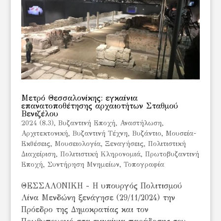
Μετρό Θεσσαλονίκης: εγκαίνια
επανατοποθέτησης αρχαιοτήτων Σταθμού
Βενιζέλου
2024 (8.3)
,
Bυζαντινή Εποχή
,
Αναστήλωση
,
Αρχιτεκτονική
,
Βυζαντινή Τέχνη
,
Βυζάντιο
,
Μουσεία-
Εκθέσεις
,
Μουσειολογία
,
Ξεναγήσεις
,
Πολιτιστική
Διαχείριση
,
Πολιτιστική Κληρονομιά
,
Πρωτοβυζαντινή
Εποχή
,
Συντήρηση Μνημείων
,
Τοπογραφία
ΘΕΣΣΑΛΟΝΙΚΗ - Η υπουργός Πολιτισμού
Λίνα Μενδώνη ξενάγησε (29/11/2024) την
Πρόεδρο της Δημοκρατίας και τον