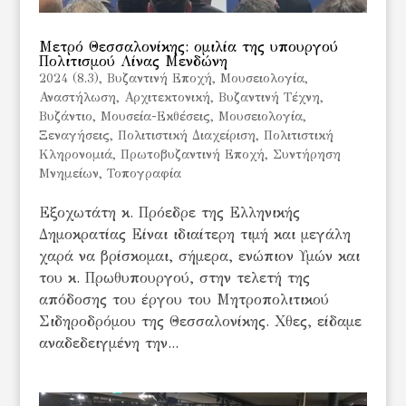
Μετρό Θεσσαλονίκης: ομιλία της υπουργού
Πολιτισμού Λίνας Μενδώνη
2024 (8.3)
,
Bυζαντινή Εποχή
,
Mουσειολογία
,
Αναστήλωση
,
Αρχιτεκτονική
,
Βυζαντινή Τέχνη
,
Βυζάντιο
,
Μουσεία-Εκθέσεις
,
Μουσειολογία
,
Ξεναγήσεις
,
Πολιτιστική Διαχείριση
,
Πολιτιστική
Κληρονομιά
,
Πρωτοβυζαντινή Εποχή
,
Συντήρηση
Μνημείων
,
Τοπογραφία
Εξοχωτάτη κ. Πρόεδρε της Ελληνικής
Δημοκρατίας Είναι ιδιαίτερη τιμή και μεγάλη
χαρά να βρίσκομαι, σήμερα, ενώπιον Υμών και
του κ. Πρωθυπουργού, στην τελετή της
απόδοσης του έργου του Μητροπολιτικού
Σιδηροδρόμου της Θεσσαλονίκης. Χθες, είδαμε
αναδεδειγμένη την...