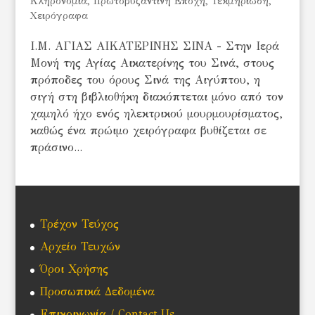
Κληρονομιά
,
Πρωτοβυζαντινή Εποχή
,
Τεκμηρίωση
,
Χειρόγραφα
Ι.Μ. ΑΓΙΑΣ ΑΙΚΑΤΕΡΙΝΗΣ ΣΙΝΑ - Στην Ιερά
Μονή της Αγίας Αικατερίνης του Σινά, στους
πρόποδες του όρους Σινά της Αιγύπτου, η
σιγή στη βιβλιοθήκη διακόπτεται μόνο από τον
χαμηλό ήχο ενός ηλεκτρικού μουρμουρίσματος,
καθώς ένα πρώιμο χειρόγραφα βυθίζεται σε
πράσινο...
Τρέχον Τεύχος
Αρχείο Τευχών
Όροι Χρήσης
Προσωπικά Δεδομένα
Επικοινωνία / Contact Us