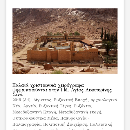
Παλαιά χριστιανικά χειρόγραφα
ψηφιοποιούνται στην Ι.Μ. Αγίας Αικατερίνης
Σινά
2019 (3.1)
,
Aίγυπτος
,
Bυζαντινή Εποχή
,
Αρχαιολογικά
Νέα
,
Αρχεία
,
Βυζαντινή Τέχνη
,
Βυζάντιο
,
Μεσοβυζαντινή Εποχή
,
Μεταβυζαντινή εποχή
,
Οπτικοακουστικά Μέσα
,
Παπυρολογία -
Παλαιογραφία
,
Πολιτιστική Διαχείριση
,
Πολιτιστική