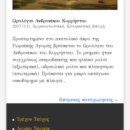
Ωρολόγιο Ανδρονίκου Κυρρήστου
2017 (1.1)
,
Αρχαιογνωστικά
,
Ελληνιστική Εποχή
Προσαρτημένο στο ανατολικό άκρο της
Ρωμαϊκής Αγοράς βρίσκεται το Ωρολόγιο του
Ανδρονίκου του Κυρρήστου. Το μνημείο ήταν
συγχρόνως ανεμοδείκτης και ηλιακό ρολόι
(εξωτερικά), υδραυλικό ρολόι και πλανητάριο
(εσωτερικά). Πρόκειται για μικρό οκτάγωνο
οικοδόμημα με πλευρά...
Επόμενες καταχωρήσεις »
Τρέχον Τεύχος
Αρχείο Τευχών