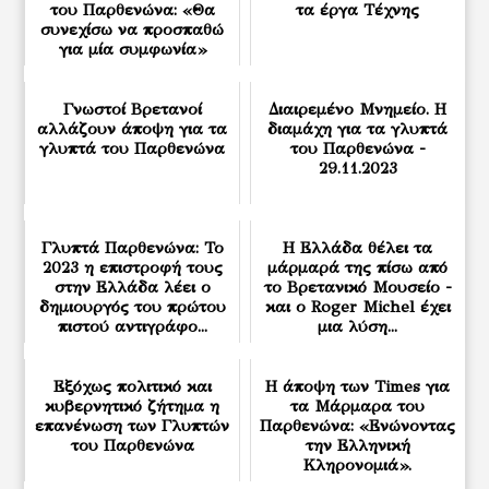
του Παρθενώνα: «Θα
τα έργα Τέχνης
συνεχίσω να προσπαθώ
για μία συμφωνία»
Γνωστοί Βρετανοί
Διαιρεμένο Μνημείο. Η
αλλάζουν άποψη για τα
διαμάχη για τα γλυπτά
γλυπτά του Παρθενώνα
του Παρθενώνα -
29.11.2023
Γλυπτά Παρθενώνα: Το
Η Ελλάδα θέλει τα
2023 η επιστροφή τους
μάρμαρά της πίσω από
στην Ελλάδα λέει ο
το Βρετανικό Μουσείο -
δημιουργός του πρώτου
και ο Roger Michel έχει
πιστού αντιγράφο...
μια λύση...
Εξόχως πολιτικό και
Η άποψη των Times για
κυβερνητικό ζήτημα η
τα Μάρμαρα του
επανένωση των Γλυπτών
Παρθενώνα: «Ενώνοντας
του Παρθενώνα
την Ελληνική
Κληρονομιά».