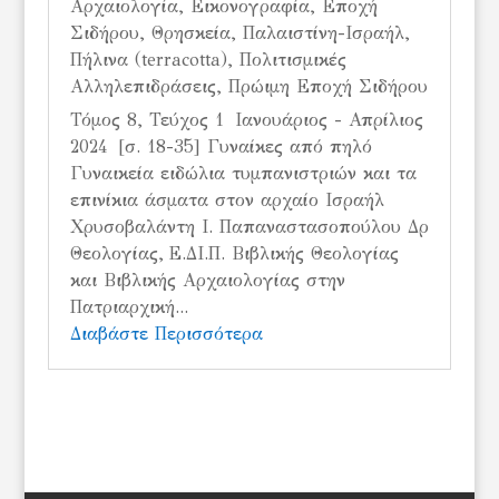
Αρχαιολογία
,
Εικονογραφία
,
Εποχή
Σιδήρου
,
Θρησκεία
,
Παλαιστίνη-Ισραήλ
,
Πήλινα (terracotta)
,
Πολιτισμικές
Αλληλεπιδράσεις
,
Πρώιμη Εποχή Σιδήρου
Τόμος 8, Τεύχος 1 Ιανουάριος - Απρίλιος
2024 [σ. 18-35] Γυναίκες από πηλό
Γυναικεία ειδώλια τυμπανιστριών και τα
επινίκια άσματα στον αρχαίο Ισραήλ
Χρυσοβαλάντη Ι. Παπαναστασοπούλου Δρ
Θεολογίας, Ε.ΔΙ.Π. Βιβλικής Θεολογίας
και Βιβλικής Αρχαιολογίας στην
Πατριαρχική...
Διαβάστε Περισσότερα