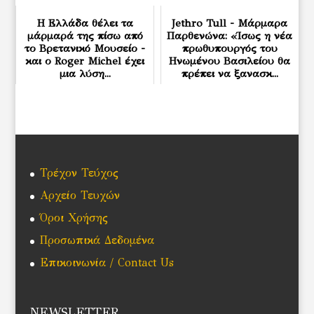
Η Ελλάδα θέλει τα
Jethro Tull - Μάρμαρα
μάρμαρά της πίσω από
Παρθενώνα: «Ίσως η νέα
το Βρετανικό Μουσείο -
πρωθυπουργός του
και ο Roger Michel έχει
Ηνωμένου Βασιλείου θα
μια λύση...
πρέπει να ξανασκ...
Τρέχον Τεύχος
Αρχείο Τευχών
Όροι Χρήσης
Προσωπικά Δεδομένα
Επικοινωνία / Contact Us
NEWSLETTER