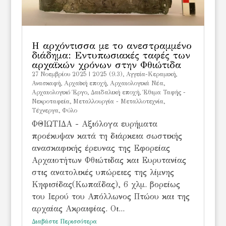
Η αρχόντισσα με το ανεστραμμένο
διάδημα: Εντυπωσιακές ταφές των
αρχαϊκών χρόνων στην Φθιώτιδα
27 Νοεμβρίου 2025
|
2025 (9.3)
,
Αγγεία-Κεραμική
,
Ανασκαφή
,
Αρχαϊκή εποχή
,
Αρχαιολογικά Νέα
,
Αρχαιολογικό Έργο
,
Δαιδαλική εποχή
,
Έθιμα Ταφής -
Νεκροταφεία
,
Μεταλλουργία - Μεταλλοτεχνία
,
Τέχνεργα
,
Φύλο
ΦΘΙΩΤΙΔΑ - Αξιόλογα ευρήματα
προέκυψαν κατά τη διάρκεια σωστικής
ανασκαφικής έρευνας της Εφορείας
Αρχαιοτήτων Φθιώτιδας και Ευρυτανίας
στις ανατολικές υπώρειες της λίμνης
Κηφισίδας(Κωπαΐδας), 6 χλμ. βορείως
του Ιερού του Απόλλωνος Πτώου και της
αρχαίας Ακραιφίας. Οι...
Διαβάστε Περισσότερα