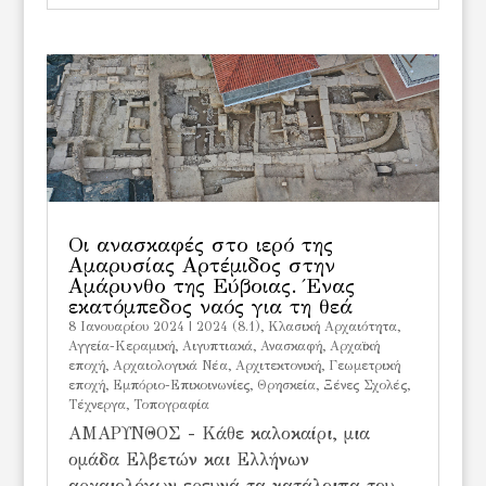
Oι ανασκαφές στο ιερό της
Αμαρυσίας Αρτέμιδος στην
Αμάρυνθο της Εύβοιας. Ένας
εκατόμπεδος ναός για τη θεά
8 Ιανουαρίου 2024
|
2024 (8.1)
,
Kλασική Αρχαιότητα
,
Αγγεία-Κεραμική
,
Αιγυπτιακά
,
Ανασκαφή
,
Αρχαϊκή
εποχή
,
Αρχαιολογικά Νέα
,
Αρχιτεκτονική
,
Γεωμετρική
εποχή
,
Εμπόριο-Επικοινωνίες
,
Θρησκεία
,
Ξένες Σχολές
,
Τέχνεργα
,
Τοπογραφία
ΑΜΑΡΥΝΘΟΣ - Κάθε καλοκαίρι, μια
ομάδα Ελβετών και Ελλήνων
αρχαιολόγων ερευνά τα κατάλοιπα του