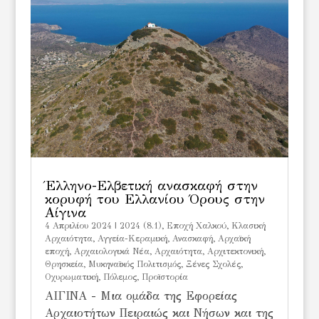
Έλληνο-Ελβετική ανασκαφή στην
κορυφή του Ελλανίου Όρους στην
Αίγινα
4 Απριλίου 2024
|
2024 (8.1)
,
Eποχή Χαλκού
,
Kλασική
Αρχαιότητα
,
Αγγεία-Κεραμική
,
Ανασκαφή
,
Αρχαϊκή
εποχή
,
Αρχαιολογικά Νέα
,
Αρχαιότητα
,
Αρχιτεκτονική
,
Θρησκεία
,
Μυκηναϊκός Πολιτισμός
,
Ξένες Σχολές
,
Οχυρωματική
,
Πόλεμος
,
Προϊστορία
ΑΙΓΙΝΑ - Μια ομάδα της Εφορείας
Αρχαιοτήτων Πειραιώς και Νήσων και της