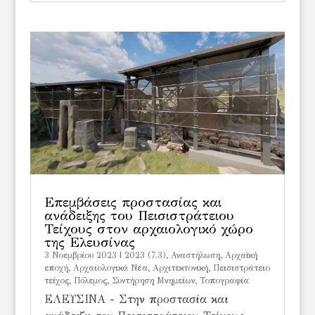
Επεμβάσεις προστασίας και
ανάδειξης του Πεισιστράτειου
Τείχους στον αρχαιολογικό χώρο
της Ελευσίνας
3 Νοεμβρίου 2023
|
2023 (7.3)
,
Αναστήλωση
,
Αρχαϊκή
εποχή
,
Αρχαιολογικά Νέα
,
Αρχιτεκτονική
,
Πεισιστράτειο
τείχος
,
Πόλεμος
,
Συντήρηση Μνημείων
,
Τοπογραφία
ΕΛΕΥΣΙΝΑ - Στην προστασία και