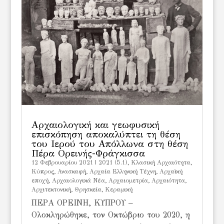
Αρχαιολογική και γεωφυσική
επισκόπηση αποκαλύπτει τη θέση
του Ιερού του Απόλλωνα στη θέση
Πέρα Ορεινής-Φράγκισσα
12 Φεβρουαρίου 2021
|
2021 (5.1)
,
Kλασική Αρχαιότητα
,
Kύπρος
,
Ανασκαφή
,
Αρχαία Ελληνική Τέχνη
,
Αρχαϊκή
εποχή
,
Αρχαιολογικά Νέα
,
Αρχαιομετρία
,
Αρχαιότητα
,
Αρχιτεκτονική
,
Θρησκεία
,
Κεραμική
ΠΕΡΑ ΟΡΕΙΝΗ, ΚΥΠΡΟΥ –
Ολοκληρώθηκε, τον Οκτώβριο του 2020, η