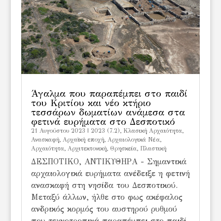
Άγαλμα που παραπέμπει στο παιδί
του Κριτίου και νέο κτήριο
τεσσάρων δωματίων ανάμεσα στα
φετινά ευρήματα στο Δεσποτικό
21 Αυγούστου 2023
|
2023 (7.2)
,
Kλασική Αρχαιότητα
,
Ανασκαφή
,
Αρχαϊκή εποχή
,
Αρχαιολογικά Νέα
,
Αρχαιότητα
,
Αρχιτεκτονική
,
Θρησκεία
,
Πλαστική
ΔΕΣΠΟΤΙΚΟ, ΑΝΤΙΚΥΘΗΡΑ - Σημαντικά
αρχαιολογικά ευρήματα ανέδειξε η φετινή
ανασκαφή στη νησίδα του Δεσποτικού.
Μεταξύ άλλων, ήλθε στο φως ακέφαλος
ανδρικός κορμός του αυστηρού ρυθμού
που τεχνοτροπικά παραπέμπει στο παιδί