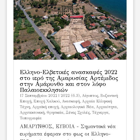
Ελληνο-Ελβετικές ανασκαφές 2022
στο ιερό της Αμαρυσίας Αρτέμιδος
στην Αμάρυνθο και στον λόφο
Παλαιοεκκλησιών
17 Σεπτεμβρίου 2022
|
2022 (6.3)
,
Aίγυπτος
,
Bυζαντινή
Εποχή
,
Eποχή Χαλκού
,
Ανασκαφή
,
Αρχαία Ελληνική
Τέχνη
,
Αρχαϊκή εποχή
,
Αρχαιολογικά Νέα
,
Αρχαιότητα
,
Αρχιτεκτονική
,
Θρησκεία
,
Ξένες Σχολές
,
Τέχνεργα
,
Τοπογραφία
ΑΜΑΡΥΝΘΟΣ, ΕΥΒΟΙΑ - Σημαντικά νέα
ευρήματα έφεραν στο φως οι Ελληνο-