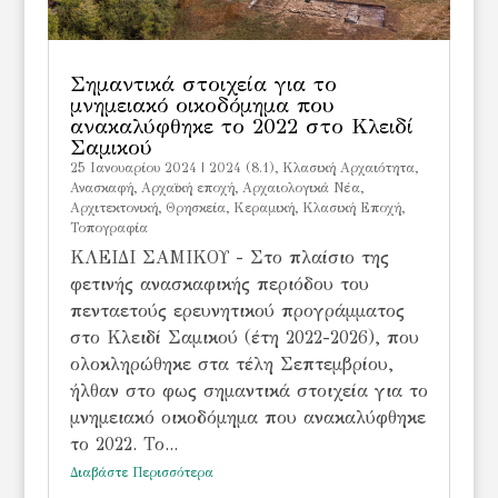
Σημαντικά στοιχεία για το
μνημειακό οικοδόμημα που
ανακαλύφθηκε το 2022 στο Κλειδί
Σαμικού
25 Ιανουαρίου 2024
|
2024 (8.1)
,
Kλασική Αρχαιότητα
,
Ανασκαφή
,
Αρχαϊκή εποχή
,
Αρχαιολογικά Νέα
,
Αρχιτεκτονική
,
Θρησκεία
,
Κεραμική
,
Κλασική Εποχή
,
Τοπογραφία
ΚΛΕΙΔΙ ΣΑΜΙΚΟΥ - Στο πλαίσιο της
φετινής ανασκαφικής περιόδου του
πενταετούς ερευνητικού προγράμματος
στο Κλειδί Σαμικού (έτη 2022-2026), που
ολοκληρώθηκε στα τέλη Σεπτεμβρίου,
ήλθαν στο φως σημαντικά στοιχεία για το
μνημειακό οικοδόμημα που ανακαλύφθηκε
το 2022. Το...
Διαβάστε Περισσότερα