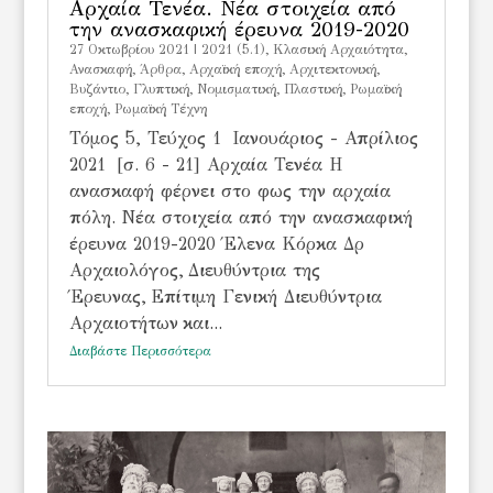
Αρχαία Τενέα. Νέα στοιχεία από
την ανασκαφική έρευνα 2019-2020
27 Οκτωβρίου 2021
|
2021 (5.1)
,
Kλασική Αρχαιότητα
,
Ανασκαφή
,
Άρθρα
,
Αρχαϊκή εποχή
,
Αρχιτεκτονική
,
Βυζάντιο
,
Γλυπτική
,
Νομισματική
,
Πλαστική
,
Ρωμαϊκή
εποχή
,
Ρωμαϊκή Τέχνη
Τόμος 5, Τεύχος 1 Ιανουάριος - Απρίλιος
2021 [σ. 6 - 21] Αρχαία Τενέα Η
ανασκαφή φέρνει στο φως την αρχαία
πόλη. Νέα στοιχεία από την ανασκαφική
έρευνα 2019-2020 Έλενα Κόρκα Δρ
Αρχαιολόγος, Διευθύντρια της
Έρευνας, Επίτιμη Γενική Διευθύντρια
Αρχαιοτήτων και...
Διαβάστε Περισσότερα