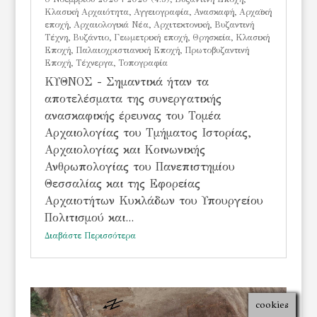
Kλασική Αρχαιότητα
,
Αγγειογραφία
,
Ανασκαφή
,
Αρχαϊκή
εποχή
,
Αρχαιολογικά Νέα
,
Αρχιτεκτονική
,
Βυζαντινή
Τέχνη
,
Βυζάντιο
,
Γεωμετρική εποχή
,
Θρησκεία
,
Κλασική
Εποχή
,
Παλαιοχριστιανική Εποχή
,
Πρωτοβυζαντινή
Εποχή
,
Τέχνεργα
,
Τοπογραφία
ΚΥΘΝΟΣ - Σημαντικά ήταν τα
αποτελέσματα της συνεργατικής
ανασκαφικής έρευνας του Τομέα
Αρχαιολογίας του Τμήματος Ιστορίας,
Αρχαιολογίας και Κοινωνικής
Ανθρωπολογίας του Πανεπιστημίου
Θεσσαλίας και της Εφορείας
Αρχαιοτήτων Κυκλάδων του Υπουργείου
Πολιτισμού και...
Διαβάστε Περισσότερα
cookies