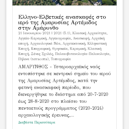
Ελληνο-Ελβετικές ανασκαφές στο
ιερό της Αμαρυσίας Αρτέμιδος
στην Αμάρυνθο
21 Ιανουαρίου 2021
|
2021 (5.1)
,
Kλασική Αρχαιότητα
,
Αγγεία-Κεραμική
,
Αγγειογραφία
,
Ανασκαφή
,
Αρχαϊκή
εποχή
,
Αρχαιολογικά Νέα
,
Αρχιτεκτονική
,
Ελληνιστική
Εποχή
,
Επιγραφική
,
Θρησκεία
,
Κεραμική
,
Κλασική
Εποχή
,
Ξένες Σχολές
,
Παλαιοβοτανολογία-Παλυνολογία
,
Πήλινα (terracotta)
,
Τοπογραφία
ΑΜΑΡΥΝΘΟΣ - Υστεροαρχαϊκός ναός
εντοπίστηκε σε κεντρικό σημείο του ιερού
της Αμαρυσίας Αρτέμιδος, κατά την
φετινή ανασκαφική περίοδο, που
διενεργήθηκε το διάστημα από 20-7-2020
έως 28-8-2020 στο πλαίσιο του
πενταετούς προγράμματος (2020-2024)
αρχαιολογικής έρευνας,...
Διαβάστε Περισσότερα