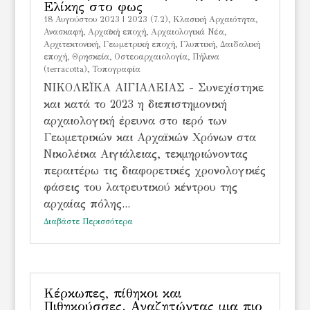
Ελίκης στο φως
18 Αυγούστου 2023
|
2023 (7.2)
,
Kλασική Αρχαιότητα
,
Ανασκαφή
,
Αρχαϊκή εποχή
,
Αρχαιολογικά Νέα
,
Αρχιτεκτονική
,
Γεωμετρική εποχή
,
Γλυπτική
,
Δαιδαλική
εποχή
,
Θρησκεία
,
Οστεοαρχαιολογία
,
Πήλινα
(terracotta)
,
Τοπογραφία
ΝΙΚΟΛΕΪΚΑ ΑΙΓΙΑΛΕΙΑΣ - Συνεχίστηκε
και κατά το 2023 η διεπιστημονική
αρχαιολογική έρευνα στο ιερό των
Γεωμετρικών και Αρχαϊκών Χρόνων στα
Νικολέικα Αιγιάλειας, τεκμηριώνοντας
περαιτέρω τις διαφορετικές χρονολογικές
φάσεις του λατρευτικού κέντρου της
αρχαίας πόλης...
Διαβάστε Περισσότερα
Κέρκωπες, πίθηκοι και
Πιθηκούσσες. Αναζητώντας μια πιο