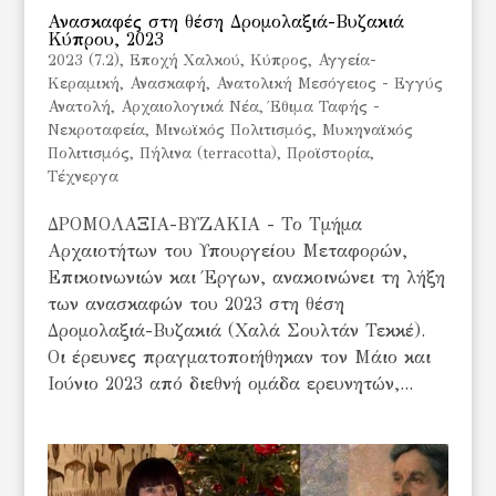
Ανασκαφές στη θέση Δρομολαξιά-Βυζακιά
Κύπρου, 2023
2023 (7.2)
,
Eποχή Χαλκού
,
Kύπρος
,
Αγγεία-
Κεραμική
,
Ανασκαφή
,
Ανατολική Μεσόγειος - Εγγύς
Ανατολή
,
Αρχαιολογικά Νέα
,
Έθιμα Ταφής -
Νεκροταφεία
,
Μινωϊκός Πολιτισμός
,
Μυκηναϊκός
Πολιτισμός
,
Πήλινα (terracotta)
,
Προϊστορία
,
Τέχνεργα
ΔΡΟΜΟΛΑΞΙΑ-ΒΥΖΑΚΙΑ - Το Τμήμα
Αρχαιοτήτων του Υπουργείου Μεταφορών,
Επικοινωνιών και Έργων, ανακοινώνει τη λήξη
των ανασκαφών του 2023 στη θέση
Δρομολαξιά-Βυζακιά (Χαλά Σουλτάν Τεκκέ).
Οι έρευνες πραγματοποιήθηκαν τον Μάιο και
Ιούνιο 2023 από διεθνή ομάδα ερευνητών,...