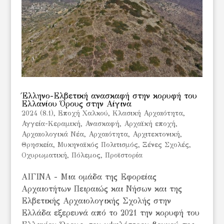
Έλληνο-Ελβετική ανασκαφή στην κορυφή του
Ελλανίου Όρους στην Αίγινα
2024 (8.1)
,
Eποχή Χαλκού
,
Kλασική Αρχαιότητα
,
Αγγεία-Κεραμική
,
Ανασκαφή
,
Αρχαϊκή εποχή
,
Αρχαιολογικά Νέα
,
Αρχαιότητα
,
Αρχιτεκτονική
,
Θρησκεία
,
Μυκηναϊκός Πολιτισμός
,
Ξένες Σχολές
,
Οχυρωματική
,
Πόλεμος
,
Προϊστορία
ΑΙΓΙΝΑ - Μια ομάδα της Εφορείας
Αρχαιοτήτων Πειραιώς και Νήσων και της
Ελβετικής Αρχαιολογικής Σχολής στην
Ελλάδα εξερευνά από το 2021 την κορυφή του