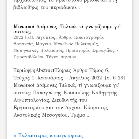
βιβλιοθήκη του περιοδικού...
Μινωικοί Δαίμονες. Τελικά, τί γνωρίζουμε γι’
αυτούς;
2022 (6.1)
,
Aίγυπτος
,
Άρθρα
,
Εικονογραφία
,
Θρησκεία
,
Μαγεία
,
Μινωϊκός Πολιτισμός
,
Μυκηναϊκός Πολιτισμός
,
Προϊστορία
,
Σφραγίδες -
Σφραγιδόλιθοι
,
Τέχνη Αιγαίου
ΠερίληψηAbstractΠλήρες Άρθρο Τόμος 6,
Τεύχος 1 Ιανουάριος - Απρίλιος 2022 [σ. 6-23]
Μινωικοί Δαίμονες Τελικά, τί γνωρίζουμε γι’
αυτούς; Παναγιώτης Κουσούλης Καθηγητής
Αιγυπτολογίας, Διευθυντής του
Εργαστηρίου για τον Αρχαίο Κόσμο της
Ανατολικής Μεσογείου, Τμήμα...
« Παλαιότερες καταχωρήσεις