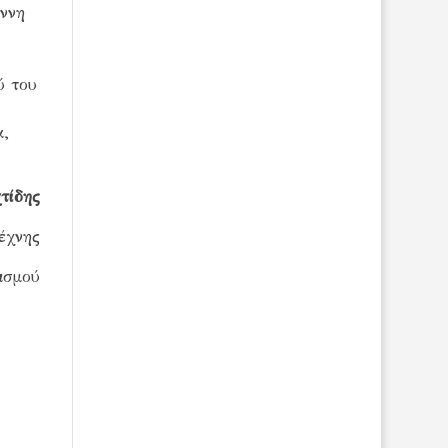
άννη
ύ του
α,
τίδης
έχνης
ισμού