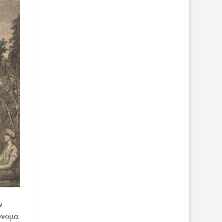
ν
όνομα