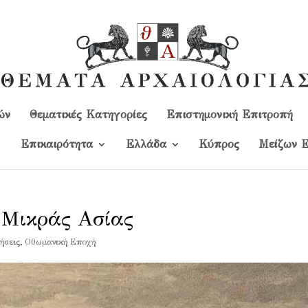
ών
Θεματικές Κατηγορίες
Επιστημονική Επιτροπή
Επικαιρότητα
Ελλάδα
Kύπρος
Μείζων Ε
 Μικράς Ασίας
ήσεις
,
Οθωμανική Εποχή