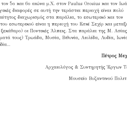
ον 5ο και 6ο αιώνα μ.Χ. στον Paulus Orosius και τον Ιω
γικές διαφορές σε αυτή την τεράστια περιοχή είναι πολύ
αίτητος διαχωρισμός στα παράλια, το εσωτερικό και τον
του εσωτερικού είναι η περιοχή του Εσκί Σεχίρ και μεταξ
 ξεκάθαρο) οι Ποντικές Άλπεις. Στα παράλια της Μ. Ασίας
όματά τους) Τρωάδα, Μυσία, Βιθυνία, Αιολίδα, Λυδία, Ιωνί
ία...
Πέτρος Μεχ
Αρχαιολόγος & Συντηρητής Έργων Τ
Μουσείο Βυζαντινού Πολιτ