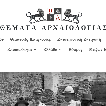
ών
Θεματικές Κατηγορίες
Επιστημονική Επιτροπή
Επικαιρότητα
Ελλάδα
Kύπρος
Μείζων Ε