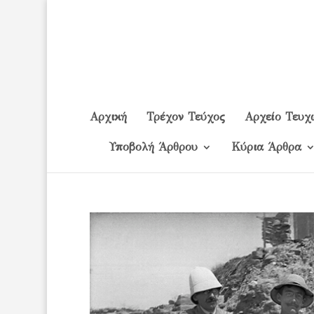
Αρχική
Τρέχον Τεύχος
Αρχείο Τευχ
Υποβολή Άρθρου
Κύρια Άρθρα