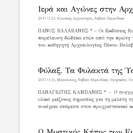
Iερά και Aγώνες στην Αρ
2017 (1.2)
,
Kλασική Αρχαιότητα
,
Βιβλία-Περιοδικά
ΠΑΝΟΣ ΒΑΛΑΒΑΝΗΣ * – Οι Εκδόσεις Καπό
παρέλευση δώδεκα ετών από την πρώτη τ
του καθηγητή Αρχαιολογίας Πάνου Βαλαβά
Φύλαξ. Τα Φυλακτά της Ύ
2017 (1.2)
,
Mεσαίωνας
,
Βιβλία-Περιοδικά
,
Θρησκεία
,
Ύσ
ΠΑΝΑΓΙΩΤΗΣ ΚΑΜΠΑΝΗΣ * - Ο συγγραφέα
υλικό μείζονος σημασίας για τη μελέτη τ
συνέχεια ανάμεσα στον προχριστιανικό κα
Ο Μυστικός Κήπος των Ει