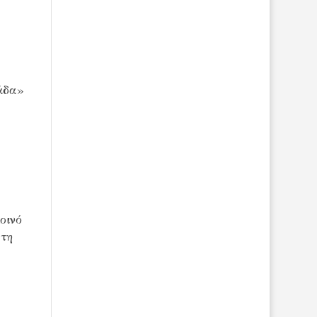
άδα»
οινό
 τη