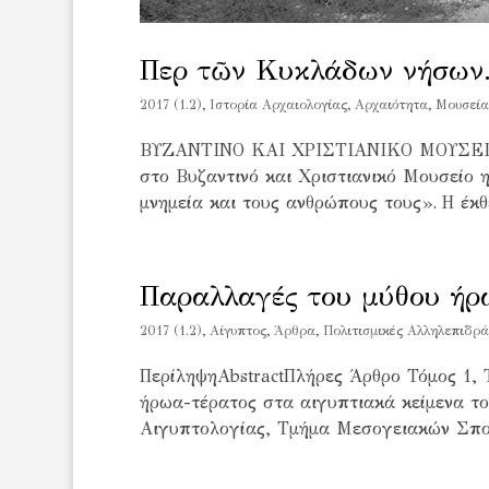
Περὶ τῶν Κυκλάδων νήσων
2017 (1.2)
,
Iστορία Αρχαιολογίας
,
Αρχαιότητα
,
Μουσεία
ΒΥΖΑΝΤΙΝΟ ΚΑΙ ΧΡΙΣΤΙΑΝΙΚΟ ΜΟΥΣΕΙΟ - 
στο Βυζαντινό και Χριστιανικό Μουσείο 
μνημεία και τους ανθρώπους τους». Η έκθ
Παραλλαγές του μύθου ήρ
2017 (1.2)
,
Aίγυπτος
,
Άρθρα
,
Πολιτισμικές Αλληλεπιδρά
ΠερίληψηAbstractΠλήρες Άρθρο Τόμος 1,
ήρωα-τέρατος στα αιγυπτιακά κείμενα τ
Αιγυπτολογίας, Τμήμα Μεσογειακών Σπου