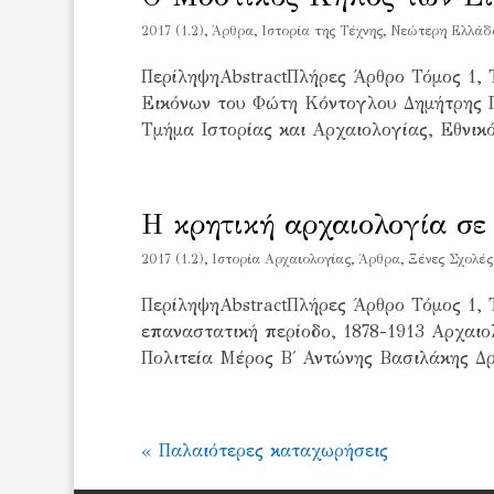
2017 (1.2)
,
Άρθρα
,
Ιστορία της Τέχνης
,
Νεώτερη Ελλάδα
ΠερίληψηAbstractΠλήρες Άρθρο Τόμος 1,
Εικόνων του Φώτη Κόντογλου Δημήτρης 
Τμήμα Ιστορίας και Αρχαιολογίας, Εθνικ
Η κρητική αρχαιολογία σε
2017 (1.2)
,
Iστορία Αρχαιολογίας
,
Άρθρα
,
Ξένες Σχολές
ΠερίληψηAbstractΠλήρες Άρθρο Τόμος 1, 
επαναστατική περίοδο, 1878-1913 Αρχαιο
Πολιτεία Μέρος Β΄ Αντώνης Βασιλάκης Δρ
« Παλαιότερες καταχωρήσεις