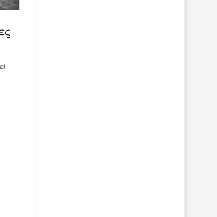
ες
εί