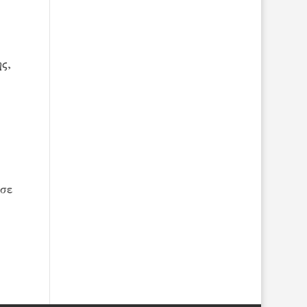
ς,
 σε