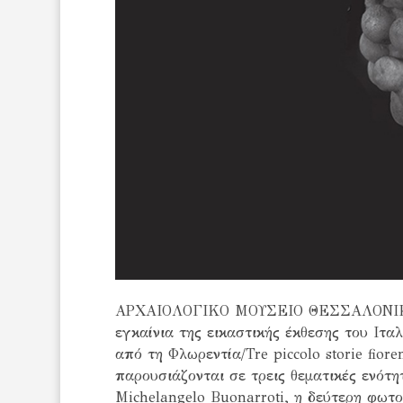
ΑΡΧΑΙΟΛΟΓΙΚΟ ΜΟΥΣΕΙΟ ΘΕΣΣΑΛΟΝΙΚΗΣ –
εγκαίνια της εικαστικής έκθεσης του Ιτα
από τη Φλωρεντία/Tre piccolo storie fio
παρουσιάζονται σε τρεις θεματικές ενότ
Michelangelo Buonarroti, η δεύτερη φω