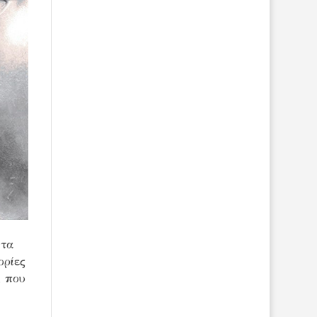
 τα
ορίες
, που