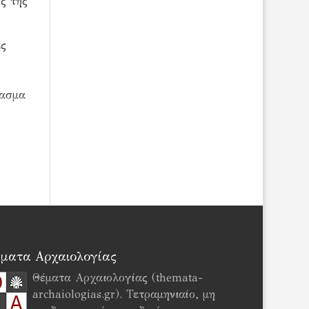
ς της
ις
ρασμα
ματα Αρχαιολογίας
Θέματα Αρχαιολογίας (themata-
archaiologias.gr). Τετραμηνιαίο, μη