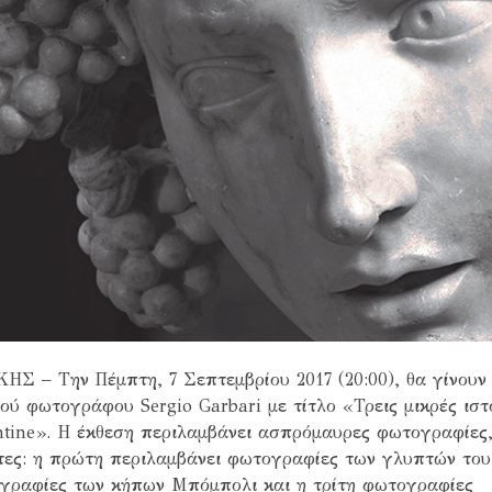
 Την Πέμπτη, 7 Σεπτεμβρίου 2017 (20:00), θα γίνουν
λού φωτογράφου Sergio Garbari με τίτλο «Τρεις μικρές ιστ
rentine». Η έκθεση περιλαμβάνει ασπρόμαυρες φωτογραφίες
ητες: η πρώτη περιλαμβάνει φωτογραφίες των γλυπτών του
τογραφίες των κήπων Μπόμπολι και η τρίτη φωτογραφίες