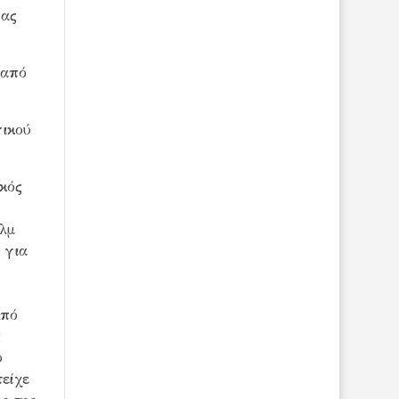
ίας
 από
γικού
ικός
ιλμ
 για
Από
ς
υ
είχε