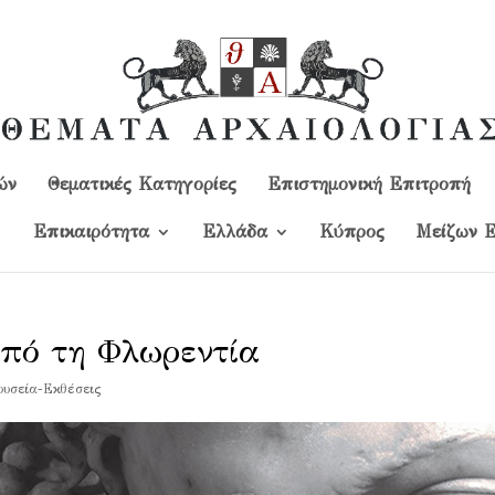
ών
Θεματικές Κατηγορίες
Επιστημονική Επιτροπή
Επικαιρότητα
Ελλάδα
Kύπρος
Μείζων Ε
 από τη Φλωρεντία
υσεία-Εκθέσεις