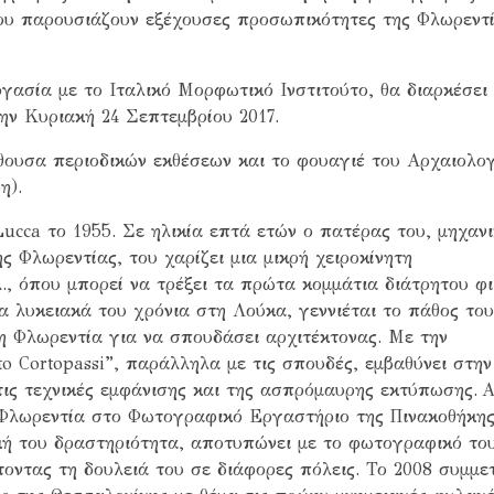
υ παρουσιάζουν εξέχουσες προσωπικότητες της Φλωρεντ
γασία με το Ιταλικό Μορφωτικό Ινστιτούτο, θα διαρκέσει
ην Κυριακή 24 Σεπτεμβρίου 2017.
θουσα περιοδικών εκθέσεων και το φουαγιέ του Αρχαιολο
η).
Lucca το 1955. Σε ηλικία επτά ετών ο πατέρας του, μηχαν
 Φλωρεντίας, του χαρίζει μια μικρή χειροκίνητη
., όπου μπορεί να τρέξει τα πρώτα κομμάτια διάτρητου φ
α λυκειακά του χρόνια στη Λούκα, γεννιέται το πάθος του
η Φλωρεντία για να σπουδάσει αρχιτέκτονας. Με την
to Cortopassi”, παράλληλα με τις σπουδές, εμβαθύνει στην
ις τεχνικές εμφάνισης και της ασπρόμαυρης εκτύπωσης. 
η Φλωρεντία στο Φωτογραφικό Εργαστήριο της Πινακοθήκη
κή του δραστηριότητα, αποτυπώνει με το φωτογραφικό το
οντας τη δουλειά του σε διάφορες πόλεις. Το 2008 συμμετ