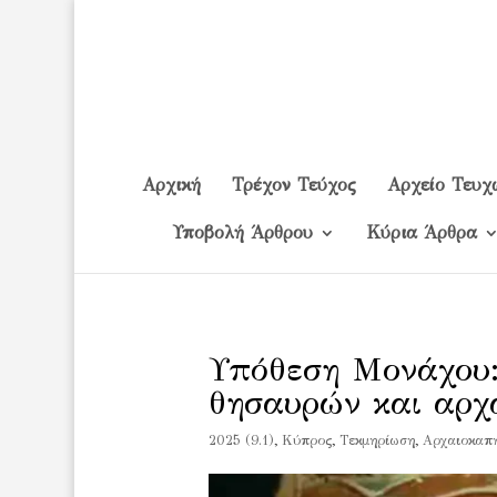
Αρχική
Τρέχον Τεύχος
Αρχείο Τευχ
Υποβολή Άρθρου
Κύρια Άρθρα
Υπόθεση Μονάχου:
θησαυρών και αρχ
2025 (9.1)
,
Kύπρος
,
Tεκμηρίωση
,
Αρχαιοκαπ