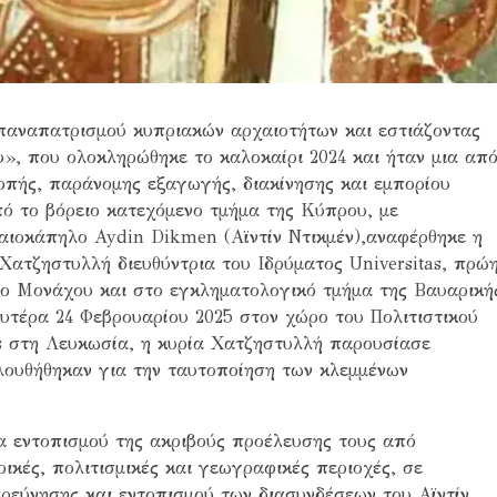
παναπατρισμού κυπριακών αρχαιοτήτων και εστιάζοντας
», που ολοκληρώθηκε το καλοκαίρι 2024 και ήταν μια απ
οπής, παράνομης εξαγωγής, διακίνησης και εμπορίου
ό το βόρειο κατεχόμενο τμήμα της Κύπρου, με
ιοκάπηλο Aydin Dikmen (Αϊντίν Ντικμέν),αναφέρθηκε η
Χατζηστυλλή διευθύντρια του Ιδρύματος Universitas, πρώ
ίο Μονάχου και στο εγκληματολογικό τμήμα της Βαυαρική
ευτέρα 24 Φεβρουαρίου 2025 στον χώρο του Πολιτιστικού
s στη Λευκωσία, η κυρία Χατζηστυλλή παρουσίασε
λουθήθηκαν για την ταυτοποίηση των κλεμμένων
α εντοπισμού της ακριβούς προέλευσης τους από
ικές, πολιτισμικές και γεωγραφικές περιοχές, σε
ρεύνησης και εντοπισμού των διασυνδέσεων του Αϊντίν