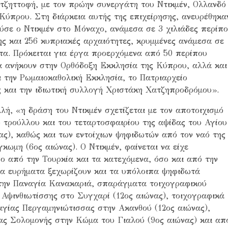
ζηττοφή, με τον πρώην συνεργάτη του Ντικμέν, Ολλανδό
 Κύπρου. Στη διάρκεια αυτής της επιχείρησης, ανευρέθηκα
ύσε ο Ντικμέν στο Μόναχο, ανάμεσα σε 3 χιλιάδες περίπ
ης και 256 κυπριακές αρχαιότητες, κρυμμένες ανάμεσα σε
τα. Πρόκειται για έργα προερχόμενα από 50 περίπου
ία ανήκουν στην Ορθόδοξη Εκκλησία της Κύπρου, αλλά και
ι την Ρωμαιοκαθολική Εκκλησία, το Πατριαρχείο
ς και την ιδιωτική συλλογή Χριστάκη Χατζηπροδρόμου».
ή, «η δράση του Ντικμέν σχετίζεται με τον αποτοιχισμό
 τρούλλου και του τεταρτοσφαιρίου της αψίδας του Αγίου
ς), καθώς και των εντοίχιων ψηφιδωτών από τον ναό της
ωμη (6ος αιώνας). Ο Ντικμέν, φαίνεται να είχε
σο από την Τουρκία και τα κατεχόμενα, όσο και από την
α ευρήματα ξεχωρίζουν και τα υπόλοιπα ψηφιδωτά
την Παναγία Κανακαριά, σπαράγματα τοιχογραφικού
Αψινθιωτίσσης στο Συγχαρί (12ος αιώνας), τοιχογραφικά
γίας Περγαμηνιώτισσας στην Ακανθού (12ος αιώνας),
ίας Σολομονής στην Κώμα του Γιαλού (9ος αιώνας) και απ