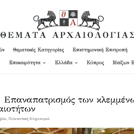
ών
Θεματικές Κατηγορίες
Επιστημονική Επιτροπή
Επικαιρότητα
Ελλάδα
Kύπρος
Μείζων Ε
 Επαναπατρισμός των κλεμμέν
αιοτήτων
ηλία
,
Πολιτιστική Κληρονομιά