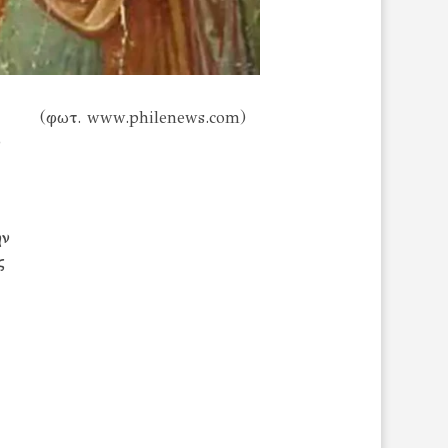
(φωτ. www.philenews.com)
ό
ην
ς