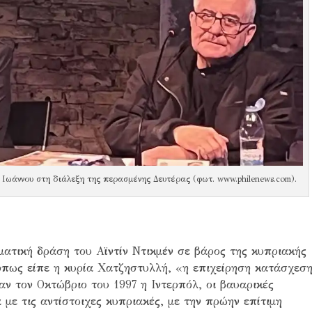
 Ιωάννου στη διάλεξη της περασμένης Δευτέρας (φωτ. www.philenews.com).
ματική δράση του Αϊντίν Ντικμέν σε βάρος της κυπριακής
 όπως είπε η κυρία Χατζηστυλλή, «η επιχείρηση κατάσχεσ
 τον Οκτώβριο του 1997 η Ιντερπόλ, οι βαυαρικές
με τις αντίστοιχες κυπριακές, με την πρώην επίτιμη