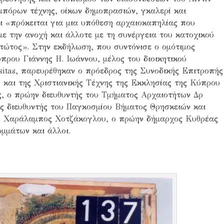
μπόρων τέχνης, οίκων δημοπρασιών, γκαλερί και
τι «πρόκειται για μια υπόθεση αρχαιοκαπηλίας που
με την ανοχή και άλλοτε με τη συνέργεια του κατοχικού
τώτος». Στην εκδήλωση, που συντόνισε ο ομότιμος
ρου Γιάννης Η. Ιωάννου, μέλος του διοικητικού
sitas, παρευρέθηκαν ο πρόεδρος της Συνοδικής Επιτροπής
 και της Χριστιανικής Τέχνης της Εκκλησίας της Κύπρου
 ο πρώην διευθυντής του Τμήματος Αρχαιοτήτων Δρ
ς διευθυντής του Παγκοσμίου Βήματος Θρησκειών και
ρ Χαράλαμπος Χοτζάκογλου, ο πρώην δήμαρχος Κυθρέας
μμάτων και άλλοι.