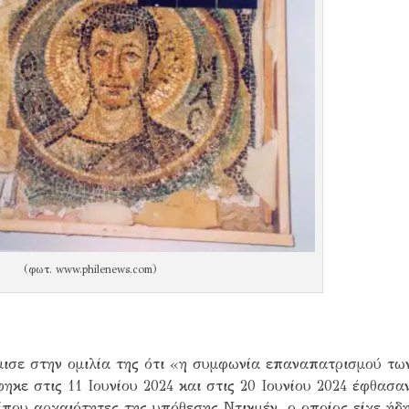
(φωτ. www.philenews.com)
ισε στην ομιλία της ότι «η συμφωνία επαναπατρισμού τω
κε στις 11 Ιουνίου 2024 και στις 20 Ιουνίου 2024 έφθασα
ίπου αρχαιότητες της υπόθεσης Ντικμέν, ο οποίος είχε ήδ