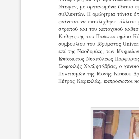
Ντικμέν, με οργανωμένα δίκτυα ε
συλλεκτών. Η ομιλήτρια τόνισε ό
φαίνεται να εκτυλίχθηκε, άλλοτε 
στρατού και του κατοχικού καθεσ
Καθηγητής του Πανεπιστημίου Κύπ
συμβουλίου του Ιδρύματος Univer
επί της Ναοδομίας, των Μνημείων
Επίσκοπος Νεαπόλεως Πορφύριος,
Σοφοκλής Χατζησάββας, ο γενικό
Πολιτισμών της Μονής Κύκκου Δ
Πέτρος Καρεκλάς, εκπρόσωποι κο