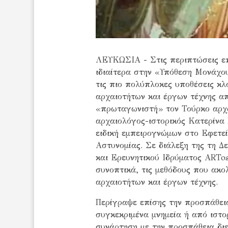
ΛΕΥΚΩΣΙΑ - Στις περιπτώσεις ε
ιδιαίτερα στην «Υπόθεση Μονάχου
τις πιο πολύπλοκες υποθέσεις κλ
αρχαιοτήτων και έργων τέχνης απ
«πρωταγωνιστή» τον Τούρκο αρχα
αρχαιολόγος-ιστορικός Κατερίνα 
ειδική εμπειρογνώμων στο Εφετε
Αστυνομίας. Σε διάλεξη της τη Δ
και Ερευνητικού Ιδρύματος ARTo
συνοπτικά, τις μεθόδους που ακο
αρχαιοτήτων και έργων τέχνης.
Περίγραψε επίσης την προσπάθει
συγκεκριμένα μνημεία ή από ιστορ
συνάρτηση με την προσπάθεια διε