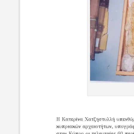
Η Κατερίνα Χατζηστυλλή υπενθύμ
κυπριακών αρχαιοτήτων, υπογράφη
στην Κύπρο οι τελευταίες 60 περ