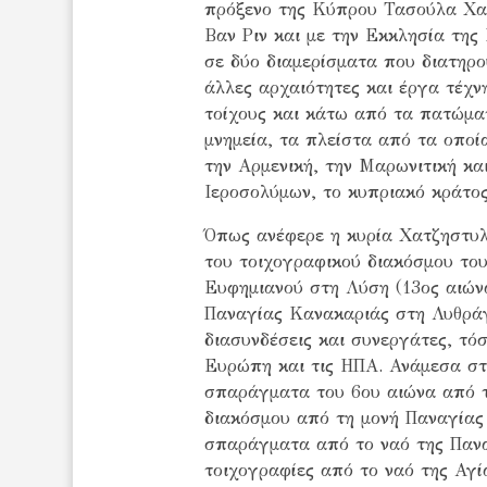
πρόξενο της Κύπρου Τασούλα Χατ
Βαν Ριν και με την Εκκλησία της
σε δύο διαμερίσματα που διατηρο
άλλες αρχαιότητες και έργα τέχν
τοίχους και κάτω από τα πατώμα
μνημεία, τα πλείστα από τα οπο
την Αρμενική, την Μαρωνιτική κα
Ιεροσολύμων, το κυπριακό κράτο
Όπως ανέφερε η κυρία Χατζηστυλλ
του τοιχογραφικού διακόσμου του
Ευφημιανού στη Λύση (13ος αιώνα
Παναγίας Κανακαριάς στη Λυθράγκ
διασυνδέσεις και συνεργάτες, τό
Ευρώπη και τις ΗΠΑ. Ανάμεσα στ
σπαράγματα του 6ου αιώνα από 
διακόσμου από τη μονή Παναγίας 
σπαράγματα από το ναό της Πανα
τοιχογραφίες από το ναό της Αγ