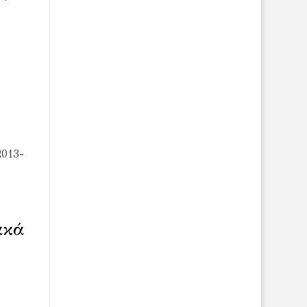
2013-
ακά