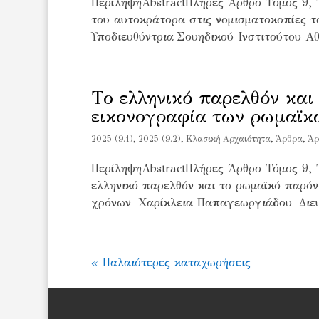
ΠερίληψηAbstractΠλήρες Άρθρο Τόμος 9, Τ
του αυτοκράτορα στις νομισματοκοπίες 
Υποδιευθύντρια Σουηδικού Ινστιτούτου Α
Το ελληνικό παρελθόν και
εικονογραφία των ρωμαϊκ
2025 (9.1)
,
2025 (9.2)
,
Kλασική Αρχαιότητα
,
Άρθρα
,
Άρ
ΠερίληψηAbstractΠλήρες Άρθρο Τόμος 9, 
ελληνικό παρελθόν και το ρωμαϊκό παρό
χρόνων Χαρίκλεια Παπαγεωργιάδου Διευθύ
« Παλαιότερες καταχωρήσεις