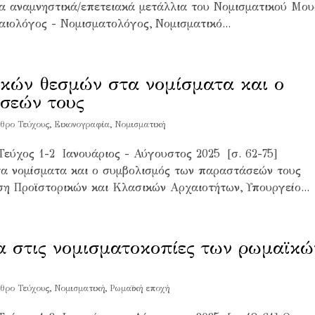
α αναμνηστικά/επετειακά μετάλλια του Νομισματικού Μου
ιολόγος - Νομισματολόγος, Νομισματικό...
ακών θεσμών στα νομίσματα και ο
σεών τους
θρο Τεύχους
,
Εικονογραφία
,
Νομισματική
Τεύχος 1-2 Ιανουάριος - Αύγουστος 2025 [σ. 62-75]
α νομίσματα και ο συμβολισμός των παραστάσεών τους
η Προϊστορικών και Κλασικών Αρχαιοτήτων, Υπουργείο...
α στις νομισματοκοπίες των ρωμαϊκώ
θρο Τεύχους
,
Νομισματική
,
Ρωμαϊκή εποχή