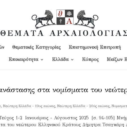
ών
Θεματικές Κατηγορίες
Επιστημονική Επιτροπή
Επικαιρότητα
Ελλάδα
Kύπρος
Μείζων Ε
ανάστασης στα νομίσματα του νεώτε
α
,
Νεώτερη Ελλάδα - 19ος αιώνας
,
Νεώτερη Ελλάδα - 20ός αιώνας
,
Νομισματ
Τεύχος 1-2 Ιανουάριος - Αύγουστος 2025 [σ. 94-105] Μνή
ατα του νεώτερου Ελληνικού Κράτους Δήμητρα Τσαγκάρη 