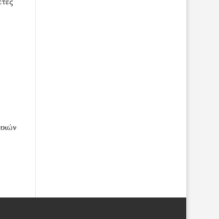
ετές
ικών