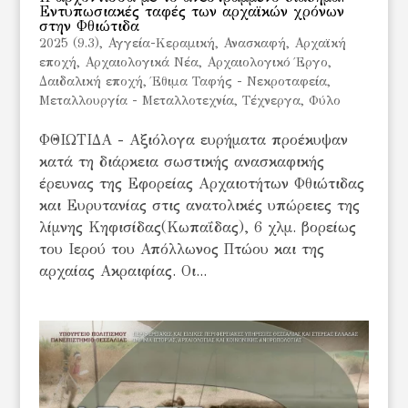
Εντυπωσιακές ταφές των αρχαϊκών χρόνων
στην Φθιώτιδα
2025 (9.3)
,
Αγγεία-Κεραμική
,
Ανασκαφή
,
Αρχαϊκή
εποχή
,
Αρχαιολογικά Νέα
,
Αρχαιολογικό Έργο
,
Δαιδαλική εποχή
,
Έθιμα Ταφής - Νεκροταφεία
,
Μεταλλουργία - Μεταλλοτεχνία
,
Τέχνεργα
,
Φύλο
ΦΘΙΩΤΙΔΑ - Αξιόλογα ευρήματα προέκυψαν
κατά τη διάρκεια σωστικής ανασκαφικής
έρευνας της Εφορείας Αρχαιοτήτων Φθιώτιδας
και Ευρυτανίας στις ανατολικές υπώρειες της
λίμνης Κηφισίδας(Κωπαΐδας), 6 χλμ. βορείως
του Ιερού του Απόλλωνος Πτώου και της
αρχαίας Ακραιφίας. Οι...