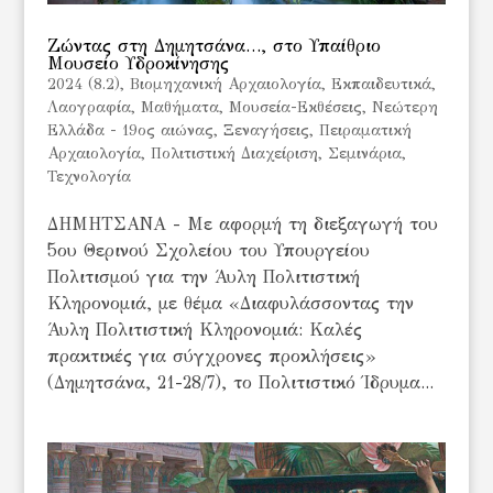
Ζώντας στη Δημητσάνα…, στο Υπαίθριο
Μουσείο Υδροκίνησης
2024 (8.2)
,
Βιομηχανική Αρχαιολογία
,
Εκπαιδευτικά
,
Λαογραφία
,
Μαθήματα
,
Μουσεία-Εκθέσεις
,
Νεώτερη
Ελλάδα - 19ος αιώνας
,
Ξεναγήσεις
,
Πειραματική
Αρχαιολογία
,
Πολιτιστική Διαχείριση
,
Σεμινάρια
,
Τεχνολογία
ΔΗΜΗΤΣΑΝΑ - Με αφορμή τη διεξαγωγή του
5ου Θερινού Σχολείου του Υπουργείου
Πολιτισμού για την Άυλη Πολιτιστική
Κληρονομιά, με θέμα «Διαφυλάσσοντας την
Άυλη Πολιτιστική Κληρονομιά: Καλές
πρακτικές για σύγχρονες προκλήσεις»
(Δημητσάνα, 21-28/7), το Πολιτιστικό Ίδρυμα...