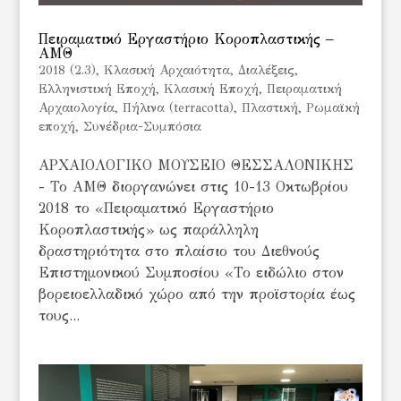
Πειραματικό Εργαστήριο Κοροπλαστικής –
ΑΜΘ
2018 (2.3)
,
Kλασική Αρχαιότητα
,
Διαλέξεις
,
Ελληνιστική Εποχή
,
Κλασική Εποχή
,
Πειραματική
Αρχαιολογία
,
Πήλινα (terracotta)
,
Πλαστική
,
Ρωμαϊκή
εποχή
,
Συνέδρια-Συμπόσια
ΑΡΧΑΙΟΛΟΓΙΚΟ ΜΟΥΣΕΙΟ ΘΕΣΣΑΛΟΝΙΚΗΣ
- Το ΑΜΘ διοργανώνει στις 10-13 Οκτωβρίου
2018 το «Πειραματικό Εργαστήριο
Κοροπλαστικής» ως παράλληλη
δραστηριότητα στο πλαίσιο του Διεθνούς
Επιστημονικού Συμποσίου «Το ειδώλιο στον
βορειοελλαδικό χώρο από την προϊστορία έως
τους...