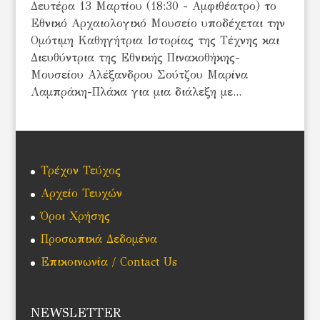
Δευτέρα 13 Μαρτίου (18:30 - Αμφιθέατρο) το
Εθνικό Αρχαιολογικό Μουσείο υποδέχεται την
Ομότιμη Καθηγήτρια Ιστορίας της Τέχνης και
Διευθύντρια της Εθνικής Πινακοθήκης-
Μουσείου Αλέξανδρου Σούτζου Μαρίνα
Λαμπράκη-Πλάκα για μια διάλεξη με...
Τρέχον Τεύχος
Αρχείο Τευχών
Όροι Χρήσης
Προσωπικά Δεδομένα
Επικοινωνία / Contact Us
NEWSLETTER