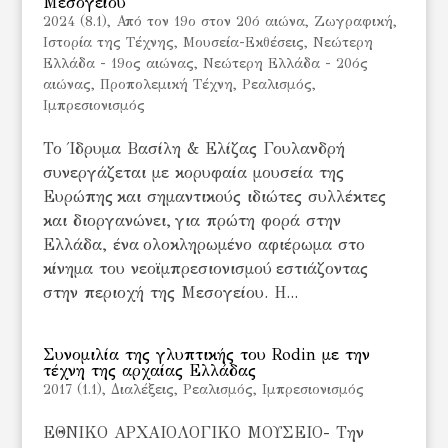
Μεσογείου
2024 (8.1)
,
Από τον 19ο στον 20ό αιώνα
,
Ζωγραφική
,
Ιστορία της Τέχνης
,
Μουσεία-Εκθέσεις
,
Νεώτερη
Ελλάδα - 19ος αιώνας
,
Νεώτερη Ελλάδα - 20ός
αιώνας
,
Προπολεμική Τέχνη
,
Ρεαλισμός,
Ιμπρεσιονισμός
Το Ίδρυμα Βασίλη & Ελίζας Γουλανδρή
συνεργάζεται με κορυφαία μουσεία της
Ευρώπης και σημαντικούς ιδιώτες συλλέκτες
και διοργανώνει, για πρώτη φορά στην
Ελλάδα, ένα ολοκληρωμένο αφιέρωμα στο
κίνημα του νεοϊμπρεσιονισμού εστιάζοντας
στην περιοχή της Μεσογείου. Η...
Συνομιλία της γλυπτικής του Rodin με την
τέχνη της αρχαίας Ελλάδας
2017 (1.1)
,
Διαλέξεις
,
Ρεαλισμός, Ιμπρεσιονισμός
ΕΘΝΙΚΟ ΑΡΧΑΙΟΛΟΓΙΚΟ ΜΟΥΣΕΙΟ- Την