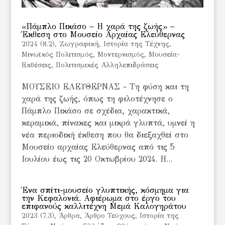
«Πάμπλο Πικάσο – Η χαρά της ζωής» –
Έκθεση στο Μουσείο Αρχαίας Ελεύθερνας
2024 (8.2)
,
Ζωγραφική
,
Ιστορία της Τέχνης
,
Μινωϊκός Πολιτισμός
,
Μοντερνισμός
,
Μουσεία-
Εκθέσεις
,
Πολιτισμικές Αλληλεπιδράσεις
ΜΟΥΣΕΙΟ ΕΛΕΥΘΕΡΝΑΣ - Τη φύση και τη
χαρά της ζωής, όπως τη φιλοτέχνησε ο
Πάμπλο Πικάσο σε σχέδια, χαρακτικά,
κεραμικά, πίνακες και μικρά γλυπτά, υμνεί η
νέα περιοδική έκθεση που θα διεξαχθεί στο
Μουσείο αρχαίας Ελεύθερνας από τις 5
Ιουλίου έως τις 20 Οκτωβρίου 2024. Η...
Ένα σπίτι-μουσείο γλυπτικής, κόσμημα για
την Κεφαλονιά. Αφιέρωμα στο έργο του
επιφανούς καλλιτέχνη Μεμά Καλογηράτου
2023 (7.3)
,
Άρθρα
,
Άρθρο Τεύχους
,
Ιστορία της