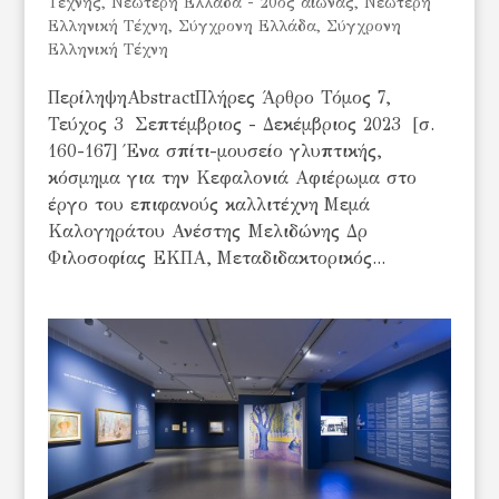
Τέχνης
,
Νεώτερη Ελλάδα - 20ός αιώνας
,
Νεώτερη
Ελληνική Τέχνη
,
Σύγχρονη Ελλάδα
,
Σύγχρονη
Ελληνική Τέχνη
ΠερίληψηAbstractΠλήρες Άρθρο Τόμος 7,
Τεύχος 3 Σεπτέμβριος - Δεκέμβριος 2023 [σ.
160-167] Ένα σπίτι-μουσείο γλυπτικής,
κόσμημα για την Κεφαλονιά Αφιέρωμα στο
έργο του επιφανούς καλλιτέχνη Μεμά
Καλογηράτου Ανέστης Μελιδώνης Δρ
Φιλοσοφίας ΕΚΠΑ, Μεταδιδακτορικός...