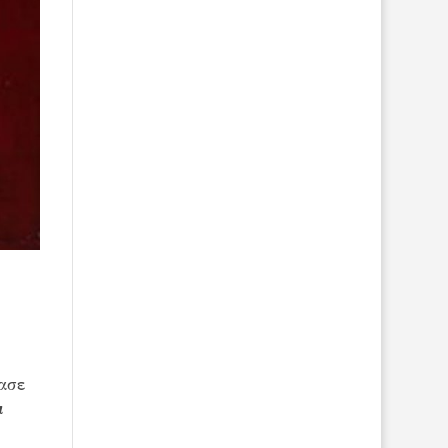
ασε
ι