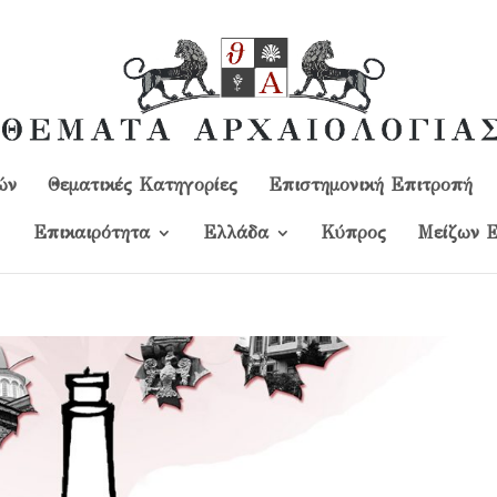
ών
Θεματικές Κατηγορίες
Επιστημονική Επιτροπή
Επικαιρότητα
Ελλάδα
Kύπρος
Μείζων Ε