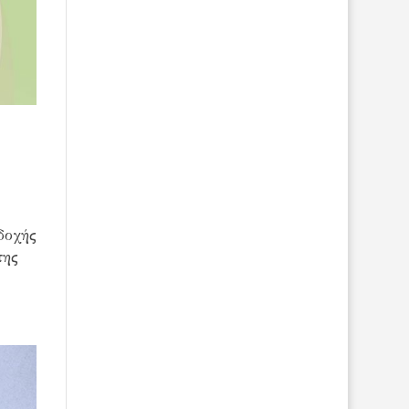
δοχής
της