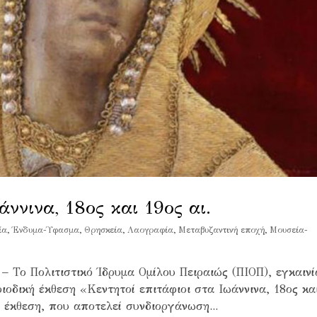
άννινα, 18ος και 19ος αι.
ία
,
Ένδυμα-Ύφασμα
,
Θρησκεία
,
Λαογραφία
,
Μεταβυζαντινή εποχή
,
Μουσεία-
 Πολιτιστικό Ίδρυμα Ομίλου Πειραιώς (ΠΙΟΠ), εγκαινί
ιοδική έκθεση «Κεντητοί επιτάφιοι στα Ιωάννινα, 18ος κα
 έκθεση, που αποτελεί συνδιοργάνωση...