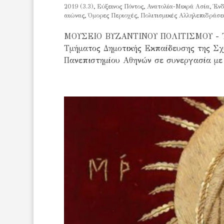
2019 (3.3)
,
Eύξεινος Πόντος
,
Ανατολία-Mικρά Ασία
,
Ένδ
αιώνας
,
Όμορες Περιοχές
,
Πολιτισμικές Αλληλεπιδράσε
ΜΟΥΣΕΙΟ ΒΥΖΑΝΤΙΝΟΥ ΠΟΛΙΤΙΣΜΟΥ - Το
Τμήματος Δημοτικής Εκπαίδευσης της Σχ
Πανεπιστημίου Αθηνών σε συνεργασία με