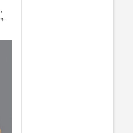
α
...