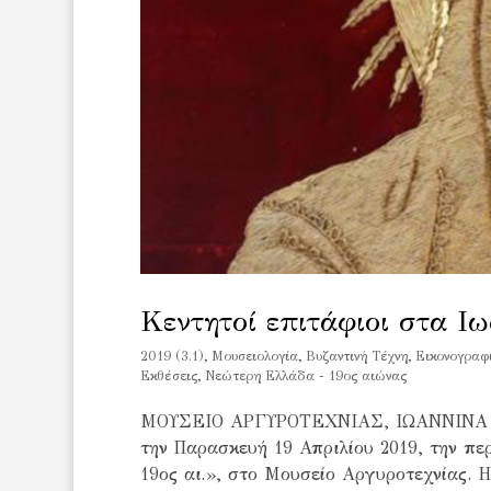
Κεντητοί επιτάφιοι στα Ιω
2019 (3.1)
,
Mουσειολογία
,
Βυζαντινή Τέχνη
,
Εικονογραφ
Εκθέσεις
,
Νεώτερη Ελλάδα - 19ος αιώνας
ΜΟΥΣΕΙΟ ΑΡΓΥΡΟΤΕΧΝΙΑΣ, ΙΩΑΝΝΙΝΑ – Το
την Παρασκευή 19 Απριλίου 2019, την περ
19ος αι.», στο Μουσείο Αργυροτεχνίας. Η