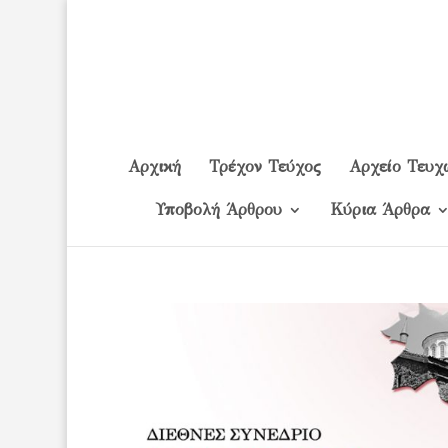
Αρχική
Τρέχον Τεύχος
Αρχείο Τευχ
Υποβολή Άρθρου
Κύρια Άρθρα