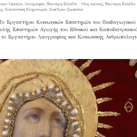
υμα-Ύφασμα
,
Λαογραφία
,
Νεώτερη Ελλάδα - 19ος αιώνας
,
Νεώτερη Ελλάδα 
ις
,
Πολιτιστική Κληρονομιά
,
Συνέδρια-Συμπόσια
 Εργαστήριο Κοινωνικών Επιστημών του Παιδαγωγικού
ολής Επιστημών Αγωγής του Εθνικού και Καποδιστριακο
 το Εργαστήριο Λαογραφίας και Κοινωνικής Ανθρωπολογία