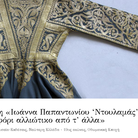
η «Ιωάννα Παπαντωνίου ‘Ντουλαμάς’
όρι αλλιώτικο από τ’ άλλα»
σεία-Εκθέσεις
,
Νεώτερη Ελλάδα - 19ος αιώνας
,
Οθωμανική Εποχή