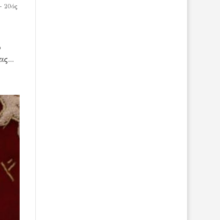
- 20ός
ύ
ς...