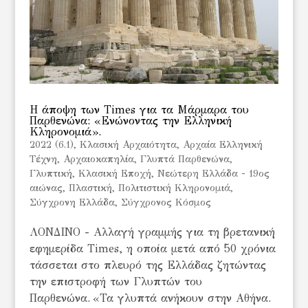
Η άποψη των Times για τα Μάρμαρα του
Παρθενώνα: «Ενώνοντας την Ελληνική
Κληρονομιά».
2022 (6.1)
,
Kλασική Αρχαιότητα
,
Αρχαία Ελληνική
Τέχνη
,
Αρχαιοκαπηλία
,
Γλυπτά Παρθενώνα
,
Γλυπτική
,
Κλασική Εποχή
,
Νεώτερη Ελλάδα - 19ος
αιώνας
,
Πλαστική
,
Πολιτιστική Κληρονομιά
,
Σύγχρονη Ελλάδα
,
Σύγχρονος Κόσμος
ΛΟΝΔΙΝΟ - Αλλαγή γραμμής για τη βρετανική
εφημερίδα Times, η οποία μετά από 50 χρόνια
τάσσεται στο πλευρό της Ελλάδας ζητώντας
την επιστροφή των Γλυπτών του
Παρθενώνα. «Τα γλυπτά ανήκουν στην Αθήνα.