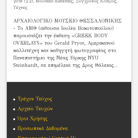
2018 (2.2)
,
Μουσεία-Εκθέσεις
,
Σύγχρονος Κόσμος
,
Τέχνες
ΑΡΧΑΙΟΛΟΓΙΚΟ ΜΟΥΣΕΙΟ ΘΕΣΣΑΛΟΝΙΚΗΣ
- Το ΑΜΘ (αίθουσα Ιουλία Βοκοτοπούλου)
παρουσιάζει την έκθεση «GREEK BODY
OVERLAYS» του Gerald Pryor, Αμερικανού
καλλιτέχνη και καθηγητή φωτογραφίας στο
Πανεπιστήμιο της Νέας Υόρκης NYU
Steinhardt, σε επιμέλεια της Δρος Θάλειας...
Τρέχον Τεύχος
Αρχείο Τευχών
Όροι Χρήσης
Προσωπικά Δεδομένα