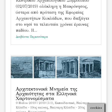
Κεντρικού Αρχαιολογικού Συμβουλίου
(02/07/2019) ολόκληρη η Μακρόνησος,
ύστερα από πρόταση της Εφορείας
Αρχαιοτήτων Κυκλάδων, που διεξάγει
στο νησί τα τελευταία χρόνια έρευνες
πεδίου. Η...
Διαβάστε Περισσότερα
Αρχιτεκτονικά Μνημεία της
Αρχαιότητας στα Ελληνικά
Χαρτονομίσματα
9 Μαΐου 2019
|
2019 (3.1)
,
Εκπαιδευτικά
,
Νεώτερη
cookies
Ελλάδα - 19ος αιώνας
,
Νεώτερη Ελλάδα - 20ός
αιώνας
,
Νομισματική