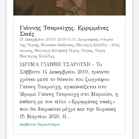
Γιάννης Τσαρούχης. Ερριμμένες
Σκιές
21 Δεκεμβρίου 2019
|
2019 (3.3)
,
Ζωγραφική
,
Ιστορία
της Τέχνης
,
Μουσεία-Εκθέσεις
,
Νεώτερη Ελλάδα - 20ός
αιώνας
,
Νεώτερη Ελληνική Τέχνη
,
Τέχνες
,
Τέχνη
Νεώτερης Ελλάδας
ΙΔΡΥΜΑ ΓΙΑΝΝΗ ΤΣΑΡΟΥΧΗ - Το
Σάββατο 14 Δεκεμβρίου 2019, τριάντα
χρόνια μετά το θάνατο του ζωγράφου
Γιάννη Τσαρούχη, εγκαινιάζεται στο
Ίδρυμα Γιάννη Τσαρούχη στο Μαρούσι, η
έκθεση με τον τίτλο «Eρριμμένες σκιές»
που θα διαρκέσει μέχρι και την Κυριακή
15 Μαρτίου 2020. Η...
Διαβάστε Περισσότερα