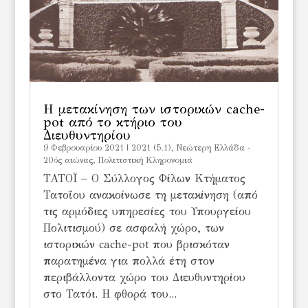
Η μετακίνηση των ιστορικών cache-
pot από το κτήριο του
Διευθυντηρίου
9 Φεβρουαρίου 2021
|
2021 (5.1)
,
Νεώτερη Ελλάδα -
20ός αιώνας
,
Πολιτιστική Κληρονομιά
ΤΑΤΟΪ – Ο Σύλλογος Φίλων Κτήματος
Τατοΐου ανακοίνωσε τη μετακίνηση (από
τις αρμόδιες υπηρεσίες του Υπουργείου
Πολιτισμού) σε ασφαλή χώρο, των
ιστορικών cache-pot που βρισκόταν
παρατημένα για πολλά έτη στον
περιβάλλοντα χώρο του Διευθυντηρίου
στο Τατόι. Η φθορά του...