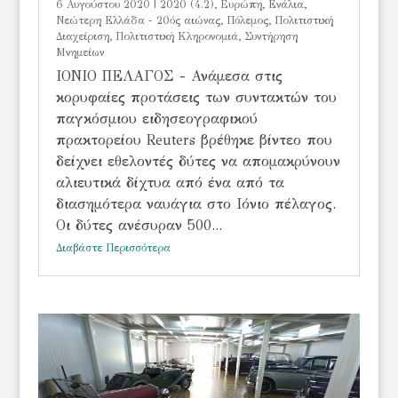
6 Αυγούστου 2020
|
2020 (4.2)
,
Eυρώπη
,
Ενάλια
,
Νεώτερη Ελλάδα - 20ός αιώνας
,
Πόλεμος
,
Πολιτιστική
Διαχείριση
,
Πολιτιστική Κληρονομιά
,
Συντήρηση
Μνημείων
ΙΟΝΙΟ ΠΕΛΑΓΟΣ - Ανάμεσα στις
κορυφαίες προτάσεις των συντακτών του
παγκόσμιου ειδησεογραφικού
πρακτορείου Reuters βρέθηκε βίντεο που
δείχνει εθελοντές δύτες να απομακρύνουν
αλιευτικά δίχτυα από ένα από τα
διασημότερα ναυάγια στο Ιόνιο πέλαγος.
Οι δύτες ανέσυραν 500...
Διαβάστε Περισσότερα