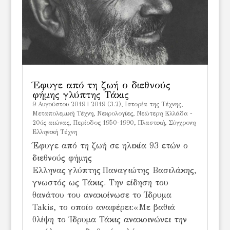
Έφυγε από τη ζωή ο διεθνούς
φήμης γλύπτης Τάκις
9 Αυγούστου 2019
|
2019 (3.2)
,
Ιστορία της Τέχνης
,
Μεταπολεμική Τέχνη
,
Νεκρολογίες
,
Νεώτερη Ελλάδα -
20ός αιώνας
,
Περίοδος 1950-1990
,
Πλαστική
,
Σύγχρονη
Ελληνική Τέχνη
Έφυγε από τη ζωή σε ηλικία 93 ετών ο
διεθνούς φήμης
Ελληνας γλύπτης Παναγιώτης Βασιλάκης,
γνωστός ως Τάκις. Tην είδηση του
θανάτου του ανακοίνωσε το Ίδρυμα
Takis, το οποίο αναφέρει:«Με βαθιά
θλίψη το Ίδρυμα Τάκις ανακοινώνει την