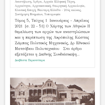
Αναστήλωση
,
Άρθρα
,
Αρχαία Ελληνική Τέχνη
,
Αρχαιότητα
,
Αρχιτεκτονική
,
Θεωρητική Αρχαιολογία
,
Κλασική Εποχή
,
Νεώτερη Ελλάδα - 20ός αιώνας
,
Συντήρηση Μνημείων
,
Τοπογραφία
Τόμος 5, Τεύχος 1 Ιανουάριος - Απρίλιος
2021 [σ. 22 - 51] Ο Χάρτης των Αθηνών Η
θεμελίωση των αρχών των αναστηλώσεων
και η περίπτωση της Ακρόπολης Κώστας
Ζάμπας Πολιτικός Μηχανικός, Δρ Εθνικού
Μετσόβιου Πολυτεχνείου Στο άρθρο
εξετάζεται η Διεθνής Συνδιάσκεψη...
Διαβάστε Περισσότερα