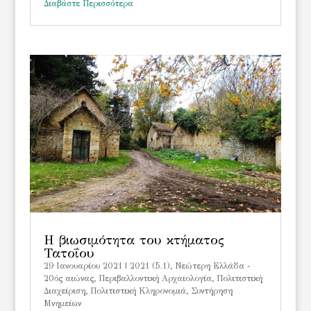
Διαβάστε Περισσότερα
Η βιωσιμότητα του κτήματος
Τατοΐου
29 Ιανουαρίου 2021
|
2021 (5.1)
,
Νεώτερη Ελλάδα -
20ός αιώνας
,
Περιβαλλοντική Αρχαιολογία
,
Πολιτιστική
Διαχείριση
,
Πολιτιστική Κληρονομιά
,
Συντήρηση
Μνημείων