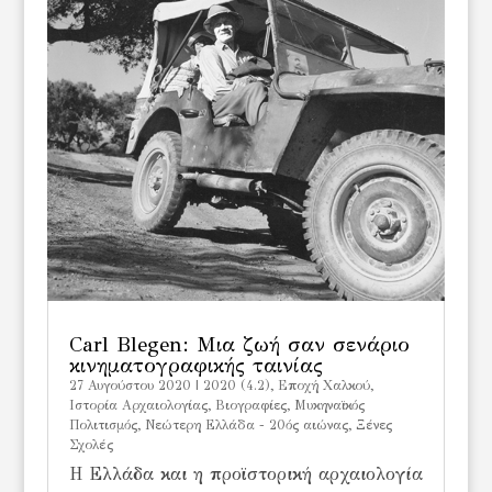
Carl Blegen: Μια ζωή σαν σενάριο
κινηματογραφικής ταινίας
27 Αυγούστου 2020
|
2020 (4.2)
,
Eποχή Χαλκού
,
Iστορία Αρχαιολογίας
,
Βιογραφίες
,
Μυκηναϊκός
Πολιτισμός
,
Νεώτερη Ελλάδα - 20ός αιώνας
,
Ξένες
Σχολές
Η Ελλάδα και η προϊστορική αρχαιολογία