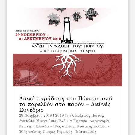
Λαϊκή παράδοση του Πόντου: από
το παρελθόν στο παρόν – Διεθνές
Συνέδριο
28 Νοεμβρίου 2019
|
2019 (3.3)
,
Eύξεινος Πόντος
,
Ανατολία-Mικρά Ασία
,
Ένδυμα-Ύφασμα
,
Λαογραφία
,
Νεώτερη Ελλάδα - 19ος αιώνας
,
Νεώτερη Ελλάδα -
20ός αιώνας
,
Όμορες Περιοχές
,
Πολιτισμικές