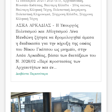
12 Ιανουαρίου 2021
|
2021 (5.1)
,
Αρχιτεκτονική
,
Μουσεία-Εκθέσεις
,
Νεώτερη Ελλάδα - 20ός αιώνας
,
Νεώτερη Ελληνική Τέχνη
,
Πολιτιστική Διαχείριση
,
Πολιτιστική Κληρονομιά
,
Σύγχρονη Ελλάδα
,
Σύγχρονη
Ελληνική Τέχνη
ΑΣΕΑ ΑΡΚΑΔΙΑΣ - Η Υπουργός
Πολιτισμού και Αθλητισμού Λίνα
Μενδώνη ζήτησε να δρομολογηθεί άμεσα
η διαδικασία για την κήρυξη της οικίας
του Νίκου Γκάτσου ως μνημείο, στην
Ασέα Αρκαδίας, βάσει των διατάξεων του
Ν. 3028/02 «Περί προστασίας των
Αρχαιοτήτων και εν...
Διαβάστε Περισσότερα