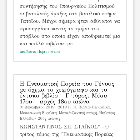
συντήρησης του Υπουργείου Πολιτισμού
οι βασιλικές άμαξες στο βασιλικό κτήμα
Τατοΐου. Μέχρι σήμερα ήταν αδύνατον να
προσεγγίσει κανείς το τμήμα του
στάβλου στο οποίο είχαν αποθηκευτεί μια
και πολλά κιβώτια, με...
Διαβάστε Περισσότερα
Η Πνευματική Πορεία του Γένους
με όχημα το χειρόγραφο και το
έντυπο βιβλίο – Γ τόμος. Μέσα
17ου – αρχές 18ου αιώνα
31 Δεκεμβρίου 2019
|
2019 (3.3)
,
Βιβλία-Περιοδικά
,
Μεσαιωνική Ευρώπη
,
Μεταβυζαντινή εποχή
,
Νεώτερη
Ελλάδα - 20ός αιώνας
ΚΩΝΣΤΑΝΤΙΝΟΣ ΣΠ. ΣΤΑΪΚΟΣ* - Ο
τρίτος τόμος της "Πνευματικής Πορείας"