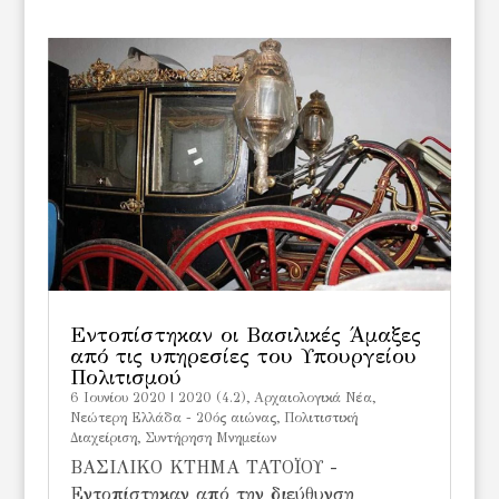
Εντοπίστηκαν οι Βασιλικές Άμαξες
από τις υπηρεσίες του Υπουργείου
Πολιτισμού
6 Ιουνίου 2020
|
2020 (4.2)
,
Αρχαιολογικά Νέα
,
Νεώτερη Ελλάδα - 20ός αιώνας
,
Πολιτιστική
Διαχείριση
,
Συντήρηση Μνημείων
ΒΑΣΙΛΙΚΟ ΚΤΗΜΑ ΤΑΤΟΪΟΥ -
Εντοπίστηκαν από την διεύθυνση