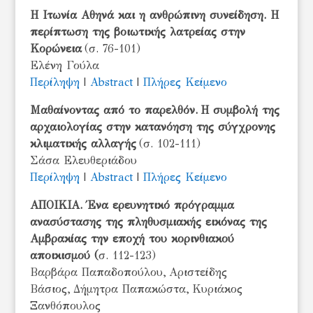
Η Ιτωνία Αθηνά και η ανθρώπινη συνείδηση. Η
περίπτωση της βοιωτικής λατρείας στην
Κορώνεια
(σ. 76-101)
Ελένη Γούλα
Περίληψη
|
Abstract
|
Πλήρες Κείμενο
Μαθαίνοντας από το παρελθόν. Η συμβολή της
αρχαιολογίας στην κατανόηση της σύγχρονης
κλιματικής αλλαγής
(σ. 102-111)
Σάσα Ελευθεριάδου
Περίληψη
|
Abstract
|
Πλήρες Κείμενο
ΑΠΟΙΚΙΑ. Ένα ερευνητικό πρόγραμμα
ανασύστασης της πληθυσμιακής εικόνας της
Αμβρακίας την εποχή του κορινθιακού
αποικισμού (
σ. 112-123)
Βαρβάρα Παπαδοπούλου, Αριστείδης
Βάσιος, Δήμητρα Παπακώστα, Κυριάκος
Ξανθόπουλος