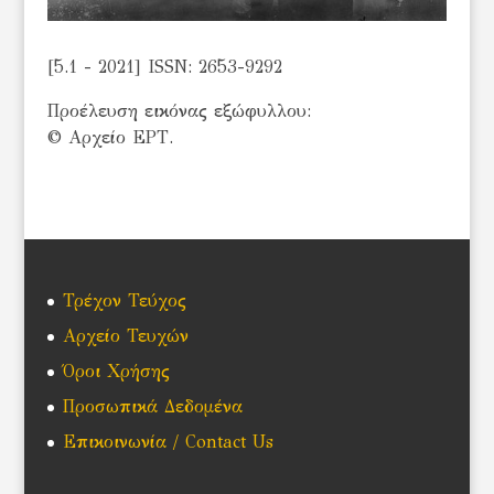
[5.1 - 2021] ISSN: 2653-9292
Προέλευση εικόνας εξώφυλλου:
© Αρχείο ΕΡΤ
.
Τρέχον Τεύχος
Αρχείο Τευχών
Όροι Χρήσης
Προσωπικά Δεδομένα
Επικοινωνία / Contact Us