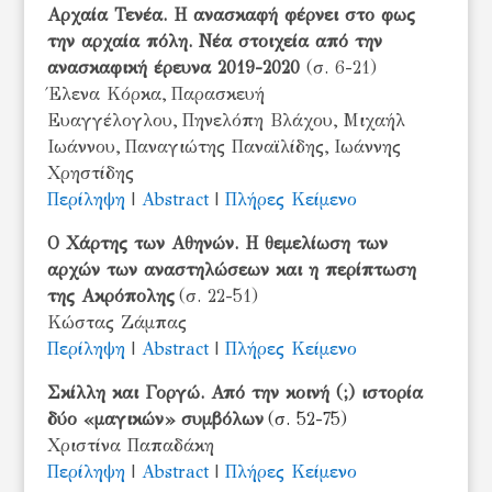
Αρχαία Τενέα. Η ανασκαφή φέρνει στο φως
την αρχαία πόλη. Νέα στοιχεία από την
ανασκαφική έρευνα 2019-2020
(σ. 6-21)
Έλενα Κόρκα, Παρασκευή
Ευαγγέλογλου, Πηνελόπη Βλάχου, Μιχαήλ
Ιωάννου, Παναγιώτης Παναϊλίδης, Ιωάννης
Χρηστίδης
Περίληψη
|
Abstract
|
Πλήρες Κείμενο
Ο Χάρτης των Αθηνών. Η θεμελίωση των
αρχών των αναστηλώσεων και η περίπτωση
της Ακρόπολης
(σ. 22-51)
Κώστας Ζάμπας
Περίληψη
|
Abstract
|
Πλήρες Κείμενο
Σκίλλη και Γοργώ. Από την κοινή (;) ιστορία
δύο «μαγικών» συμβόλων
(σ. 52-75)
Χριστίνα Παπαδάκη
Περίληψη
|
Abstract
|
Πλήρες Κείμενο