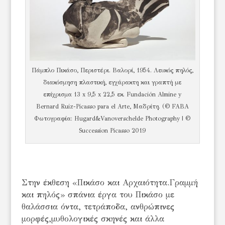
Πάμπλο Πικάσο, Περιστέρι. Βαλορί, 1954. Λευκός πηλός,
διακόσμηση πλαστική, εγχάρακτη και γραπτή με
επίχρισμα 13 x 9,5 x 22,5 εκ. Fundación Almine y
Bernard Ruiz-Picasso para el Arte, Μαδρίτη. (© FABA
Φωτογραφία: Hugard&Vanoverschelde Photography | ©
Succession Picasso 2019
Στην έκθεση «Πικάσο και Αρχαιότητα.Γραμμή
και πηλός» σπάνια έργα του Πικάσο με
θαλάσσια όντα, τετράποδα, ανθρώπινες
μορφές,μυθολογικές σκηνές και άλλα