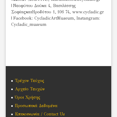
| Νεοφύτου Δούκα 4, Βασιλίσσης
ΣοφίαςκαιΗροδότου 1, 106 74, www.cycladic.gr
| Facebook: CycladicArtMuseum, Instangram:
Cycladic_museum
Τρέχον Τεύχος
Αρχείο Τευχών
Όροι Χρήσης
Προσωπικά Δεδομένα
Επικοινωνία / Contact Us