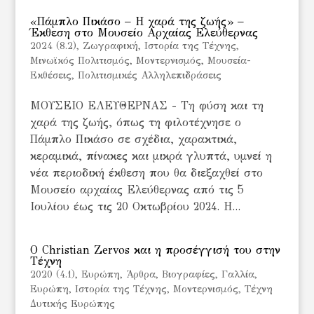
«Πάμπλο Πικάσο – Η χαρά της ζωής» –
Έκθεση στο Μουσείο Αρχαίας Ελεύθερνας
2024 (8.2)
,
Ζωγραφική
,
Ιστορία της Τέχνης
,
Μινωϊκός Πολιτισμός
,
Μοντερνισμός
,
Μουσεία-
Εκθέσεις
,
Πολιτισμικές Αλληλεπιδράσεις
ΜΟΥΣΕΙΟ ΕΛΕΥΘΕΡΝΑΣ - Τη φύση και τη
χαρά της ζωής, όπως τη φιλοτέχνησε ο
Πάμπλο Πικάσο σε σχέδια, χαρακτικά,
κεραμικά, πίνακες και μικρά γλυπτά, υμνεί η
νέα περιοδική έκθεση που θα διεξαχθεί στο
Μουσείο αρχαίας Ελεύθερνας από τις 5
Ιουλίου έως τις 20 Οκτωβρίου 2024. Η...
Ο Christian Zervos και η προσέγγισή του στην
Τέχνη
2020 (4.1)
,
Eυρώπη
,
Άρθρα
,
Βιογραφίες
,
Γαλλία
,
Ευρώπη
,
Ιστορία της Τέχνης
,
Μοντερνισμός
,
Τέχνη
Δυτικής Ευρώπης