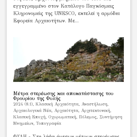
εγγεγραμμένο στον Κατάλογο Παγκόσμιας
Κληρονομιάς της UNESCO, εκτελεί η αρμόδια
Εφορεία Αρχαιοτήτων. Με...
Μέτρα στερέωσης και αποκατάστασης του
Φρουρίου της Φυλής
2024 (8.1)
,
Kλασική Αρχαιότητα
,
Αναστήλωση
,
Αρχαιολογικά Νέα
,
Αρχαιότητα
,
Αρχιτεκτονική
,
Κλασική Εποχή
,
Οχυρωματική
,
Πόλεμος
,
Συντήρηση
Μνημείων
,
Τοπογραφία
ΦΥΛΗ - Στη λήψη άμεσων μέτρων στερέωσης