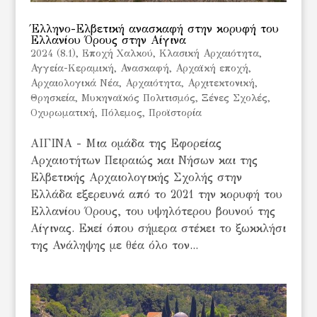
Έλληνο-Ελβετική ανασκαφή στην κορυφή του
Ελλανίου Όρους στην Αίγινα
2024 (8.1)
,
Eποχή Χαλκού
,
Kλασική Αρχαιότητα
,
Αγγεία-Κεραμική
,
Ανασκαφή
,
Αρχαϊκή εποχή
,
Αρχαιολογικά Νέα
,
Αρχαιότητα
,
Αρχιτεκτονική
,
Θρησκεία
,
Μυκηναϊκός Πολιτισμός
,
Ξένες Σχολές
,
Οχυρωματική
,
Πόλεμος
,
Προϊστορία
ΑΙΓΙΝΑ - Μια ομάδα της Εφορείας
Αρχαιοτήτων Πειραιώς και Νήσων και της
Ελβετικής Αρχαιολογικής Σχολής στην
Ελλάδα εξερευνά από το 2021 την κορυφή του
Ελλανίου Όρους, του υψηλότερου βουνού της
Αίγινας. Εκεί όπου σήμερα στέκει το ξωκκλήσι
της Ανάληψης με θέα όλο τον...