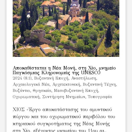
Αποκαθίσταται η Νέα Μονή, στη Χίο, μνημείο
Παγκόσμιας Κληρονομιάς της UNESCO
2024 (8.1)
,
Bυζαντινή Εποχή
,
Αναστήλωση
,
Αρχαιολογικά Νέα
,
Αρχιτεκτονική
,
Βυζαντινή Τέχνη
,
Βυζάντιο
,
Θρησκεία
,
Μεσοβυζαντινή Εποχή
,
Οχυρωματική
,
Συντήρηση Μνημείων
,
Τοπογραφία
ΧΙΟΣ -Έργο αποκατάστασης του αμυντικού
πύργου και του οχυρωματικού περιβόλου του
κτηριακού συγκροτήματος της Νέας Μονής
στη Χίο, εξέχοντος μνημείου του 11ου αι.,