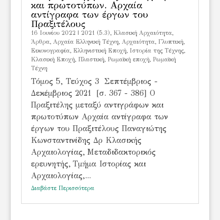
και πρωτοτύπων. Αρχαία
αντίγραφα των έργων του
Πραξιτέλους
16 Ιουνίου 2022
|
2021 (5.3)
,
Kλασική Αρχαιότητα
,
Άρθρα
,
Αρχαία Ελληνική Τέχνη
,
Αρχαιότητα
,
Γλυπτική
,
Εικονογραφία
,
Ελληνιστική Εποχή
,
Ιστορία της Τέχνης
,
Κλασική Εποχή
,
Πλαστική
,
Ρωμαϊκή εποχή
,
Ρωμαϊκή
Τέχνη
Τόμος 5, Τεύχος 3 Σεπτέμβριος -
Δεκέμβριος 2021 [σ. 367 - 386] Ο
Πραξιτέλης μεταξύ αντιγράφων και
πρωτοτύπων Αρχαία αντίγραφα των
έργων του Πραξιτέλους Παναγιώτης
Κωνσταντινίδης Δρ Κλασικής
Αρχαιολογίας, Μεταδιδακτορικός
ερευνητής, Τμήμα Ιστορίας και
Αρχαιολογίας,...
Διαβάστε Περισσότερα