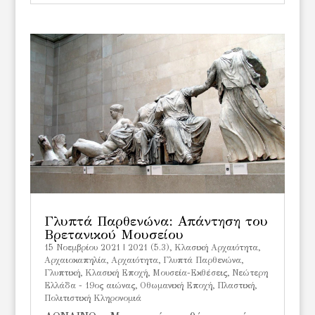
Γλυπτά Παρθενώνα: Απάντηση του
Βρετανικού Μουσείου
15 Νοεμβρίου 2021
|
2021 (5.3)
,
Kλασική Αρχαιότητα
,
Αρχαιοκαπηλία
,
Αρχαιότητα
,
Γλυπτά Παρθενώνα
,
Γλυπτική
,
Κλασική Εποχή
,
Μουσεία-Εκθέσεις
,
Νεώτερη
Ελλάδα - 19ος αιώνας
,
Οθωμανική Εποχή
,
Πλαστική
,
Πολιτιστική Κληρονομιά