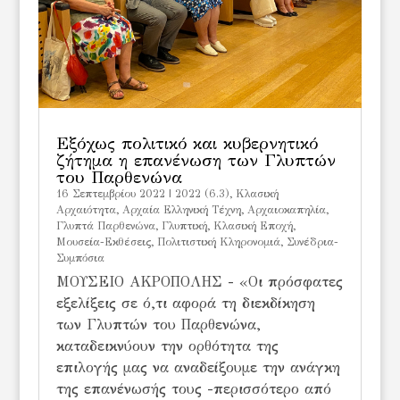
Εξόχως πολιτικό και κυβερνητικό
ζήτημα η επανένωση των Γλυπτών
του Παρθενώνα
16 Σεπτεμβρίου 2022
|
2022 (6.3)
,
Kλασική
Αρχαιότητα
,
Αρχαία Ελληνική Τέχνη
,
Αρχαιοκαπηλία
,
Γλυπτά Παρθενώνα
,
Γλυπτική
,
Κλασική Εποχή
,
Μουσεία-Εκθέσεις
,
Πολιτιστική Κληρονομιά
,
Συνέδρια-
Συμπόσια
ΜΟΥΣΕΙΟ ΑΚΡΟΠΟΛΗΣ - «Οι πρόσφατες
εξελίξεις σε ό,τι αφορά τη διεκδίκηση
των Γλυπτών του Παρθενώνα,
καταδεικνύουν την ορθότητα της
επιλογής μας να αναδείξουμε την ανάγκη
της επανένωσής τους -περισσότερο από