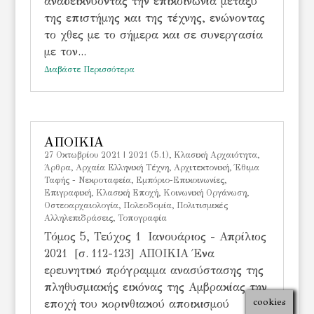
αναδεικνύοντας την επικοινωνία μεταξύ
της επιστήμης και της τέχνης, ενώνοντας
το χθες με το σήμερα και σε συνεργασία
με τον...
Διαβάστε Περισσότερα
ΑΠΟΙΚΙΑ
27 Οκτωβρίου 2021
|
2021 (5.1)
,
Kλασική Αρχαιότητα
,
Άρθρα
,
Αρχαία Ελληνική Τέχνη
,
Αρχιτεκτονική
,
Έθιμα
Ταφής - Νεκροταφεία
,
Εμπόριο-Επικοινωνίες
,
Επιγραφική
,
Κλασική Εποχή
,
Κοινωνική Οργάνωση
,
Οστεοαρχαιολογία
,
Πολεοδομία
,
Πολιτισμικές
Αλληλεπιδράσεις
,
Τοπογραφία
Τόμος 5, Τεύχος 1 Ιανουάριος - Απρίλιος
2021 [σ. 112-123] ΑΠΟΙΚΙΑ Ένα
ερευνητικό πρόγραμμα ανασύστασης της
πληθυσμιακής εικόνας της Αμβρακίας την
cookies
εποχή του κορινθιακού αποικισμού