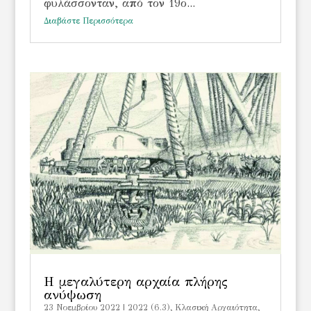
φυλάσσονταν, από τον 19ο...
Διαβάστε Περισσότερα
Η μεγαλύτερη αρχαία πλήρης
ανύψωση
23 Νοεμβρίου 2022
|
2022 (6.3)
,
Kλασική Αρχαιότητα
,