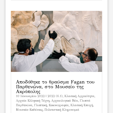
Αποδόθηκε το θραύσμα Fagan του
Παρθενώνα, στο Μουσείο της
Ακρόπολης
10 Ιανουαρίου 2022
|
2022 (6.1)
,
Kλασική Αρχαιότητα
,
Αρχαία Ελληνική Τέχνη
,
Αρχαιολογικά Νέα
,
Γλυπτά
Παρθενώνα
,
Γλυπτική
,
Εικονογραφία
,
Κλασική Εποχή
,
Μουσεία-Εκθέσεις
,
Πολιτιστική Κληρονομιά