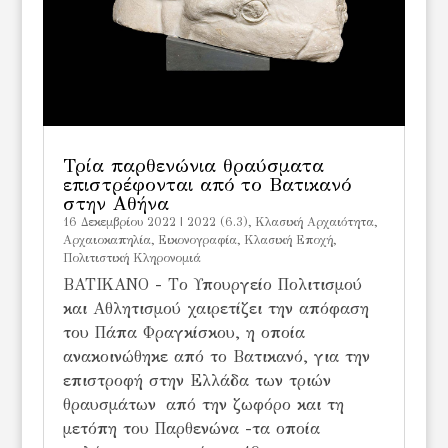
Τρία παρθενώνια θραύσματα
επιστρέφονται από το Βατικανό
στην Αθήνα
16 Δεκεμβρίου 2022
|
2022 (6.3)
,
Kλασική Αρχαιότητα
,
Αρχαιοκαπηλία
,
Εικονογραφία
,
Κλασική Εποχή
,
Πολιτιστική Κληρονομιά
BATIKANO - Tο Υπουργείο Πολιτισμού
και Αθλητισμού χαιρετίζει την απόφαση
του Πάπα Φραγκίσκου, η οποία
ανακοινώθηκε από το Βατικανό, για την
επιστροφή στην Ελλάδα των τριών
θραυσμάτων από την ζωφόρο και τη
μετόπη του Παρθενώνα -τα οποία