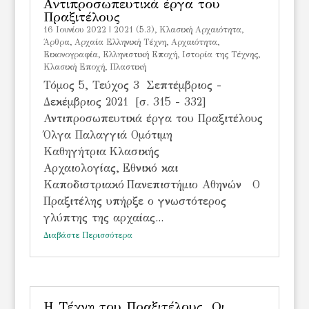
Αντιπροσωπευτικά έργα του
Πραξιτέλους
16 Ιουνίου 2022
|
2021 (5.3)
,
Kλασική Αρχαιότητα
,
Άρθρα
,
Αρχαία Ελληνική Τέχνη
,
Αρχαιότητα
,
Εικονογραφία
,
Ελληνιστική Εποχή
,
Ιστορία της Τέχνης
,
Κλασική Εποχή
,
Πλαστική
Τόμος 5, Τεύχος 3 Σεπτέμβριος -
Δεκέμβριος 2021 [σ. 315 - 332]
Αντιπροσωπευτικά έργα του Πραξιτέλους
Όλγα Παλαγγιά Ομότιμη
Καθηγήτρια Κλασικής
Αρχαιολογίας, Εθνικό και
Καποδιστριακό Πανεπιστήμιο Αθηνών Ο
Πραξιτέλης υπήρξε ο γνωστότερος
γλύπτης της αρχαίας...
Διαβάστε Περισσότερα
Η Τέχνη του Πραξιτέλους. Οι