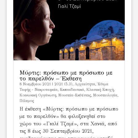
Μύρτις: πρόσωπο με πρόσωπο με
το παρελθόν – Έκθεση
8 Νοεμβρίου 2021
|
2021 (5.3)
,
Αρχαιότητα
,
Έθιμα
Ταφής - Νεκροταφεία
,
Εκπαιδευτικά
,
Κλασική Εποχή
,
Κοινωνική Οργάνωση
,
Μουσεία-Εκθέσεις
,
Μουσειολογία
,
Πόλεμος
Η έκθεση «Μύρτις: πρόσωπο με πρόσωπο
με το παρελθόν» θα φιλοξενηθεί στο
χώρο του «Γιαλί Τζαμί», στα Χανιά, από
τις 8 έως 30 Σεπτεμβρίου 2021,