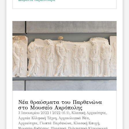
Νέα θραύσματα του Παρθενώνα
στο Μουσείο Ακρόπολης
3 Ιανουαρίου 2022
|
2022 (6.1)
,
Kλασική Αρχαιότητα
,
Αρχαία Ελληνική Τέχνη
,
Αρχαιολογικά Νέα
,
Αρχαιότητα
,
Γλυπτά Παρθενώνα
,
Κλασική Εποχή
,
Μουσεία-Εκθέσεις
,
Πλαστική
,
Πολιτιστική Κληρονομιά