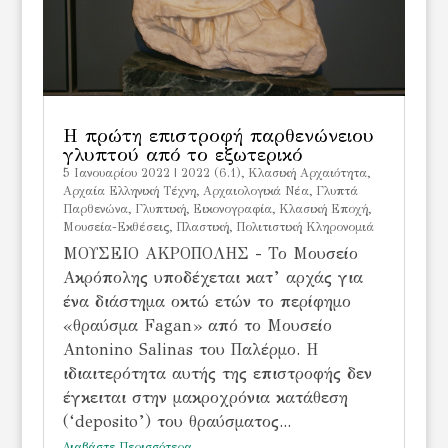
Η πρώτη επιστροφή παρθενώνειου
γλυπτού από το εξωτερικό
5 Ιανουαρίου 2022
|
2022 (6.1)
,
Kλασική Αρχαιότητα
,
Αρχαία Ελληνική Τέχνη
,
Αρχαιολογικά Νέα
,
Γλυπτά
Παρθενώνα
,
Γλυπτική
,
Εικονογραφία
,
Κλασική Εποχή
,
Μουσεία-Εκθέσεις
,
Πλαστική
,
Πολιτιστική Κληρονομιά
ΜΟΥΣΕΙΟ ΑΚΡΟΠΟΛΗΣ - Το Μουσείο
Ακρόπολης υποδέχεται κατ’ αρχάς για
ένα διάστημα οκτώ ετών το περίφημο
«θραύσμα Fagan» από το Μουσείο
Antonino Salinas του Παλέρμο. Η
ιδιαιτερότητα αυτής της επιστροφής δεν
έγκειται στην μακροχρόνια κατάθεση
(‘deposito’) του θραύσματος...
Διαβάστε Περισσότερα