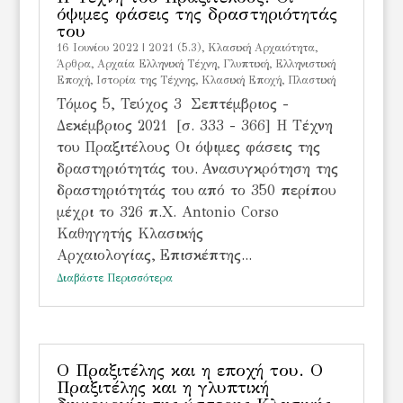
όψιμες φάσεις της δραστηριότητάς
του
16 Ιουνίου 2022
|
2021 (5.3)
,
Kλασική Αρχαιότητα
,
Άρθρα
,
Αρχαία Ελληνική Τέχνη
,
Γλυπτική
,
Ελληνιστική
Εποχή
,
Ιστορία της Τέχνης
,
Κλασική Εποχή
,
Πλαστική
Τόμος 5, Τεύχος 3 Σεπτέμβριος -
Δεκέμβριος 2021 [σ. 333 - 366] Η Τέχνη
του Πραξιτέλους Οι όψιμες φάσεις της
δραστηριότητάς του. Ανασυγκρότηση της
δραστηριότητάς του από το 350 περίπου
μέχρι το 326 π.Χ. Antonio Corso
Καθηγητής Κλασικής
Αρχαιολογίας, Επισκέπτης...
Διαβάστε Περισσότερα
Ο Πραξιτέλης και η εποχή του. Ο
Πραξιτέλης και η γλυπτική