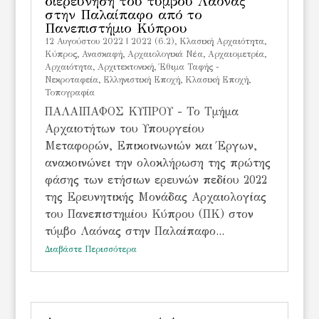
διερεύνηση του τύμβου Λαόνας
στην Παλαίπαφο από το
Πανεπιστήμιο Κύπρου
12 Αυγούστου 2022
|
2022 (6.2)
,
Kλασική Αρχαιότητα
,
Kύπρος
,
Ανασκαφή
,
Αρχαιολογικά Νέα
,
Αρχαιομετρία
,
Αρχαιότητα
,
Αρχιτεκτονική
,
Έθιμα Ταφής -
Νεκροταφεία
,
Ελληνιστική Εποχή
,
Κλασική Εποχή
,
Τοπογραφία
ΠΑΛΑΙΠΑΦΟΣ ΚΥΠΡΟΥ - Το Τμήμα
Αρχαιοτήτων του Υπουργείου
Μεταφορών, Επικοινωνιών και Έργων,
ανακοινώνει την ολοκλήρωση της πρώτης
φάσης των ετήσιων ερευνών πεδίου 2022
της Ερευνητικής Μονάδας Αρχαιολογίας
του Πανεπιστημίου Κύπρου (ΠΚ) στον
τύμβο Λαόνας στην Παλαίπαφο...
Διαβάστε Περισσότερα