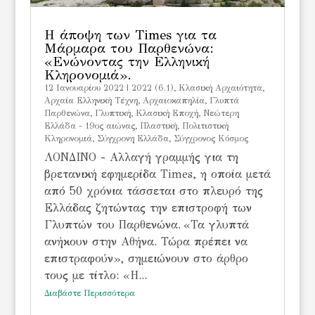
Η άποψη των Times για τα
Μάρμαρα του Παρθενώνα:
«Ενώνοντας την Ελληνική
Κληρονομιά».
12 Ιανουαρίου 2022
|
2022 (6.1)
,
Kλασική Αρχαιότητα
,
Αρχαία Ελληνική Τέχνη
,
Αρχαιοκαπηλία
,
Γλυπτά
Παρθενώνα
,
Γλυπτική
,
Κλασική Εποχή
,
Νεώτερη
Ελλάδα - 19ος αιώνας
,
Πλαστική
,
Πολιτιστική
Κληρονομιά
,
Σύγχρονη Ελλάδα
,
Σύγχρονος Κόσμος
ΛΟΝΔΙΝΟ - Αλλαγή γραμμής για τη
βρετανική εφημερίδα Times, η οποία μετά
από 50 χρόνια τάσσεται στο πλευρό της
Ελλάδας ζητώντας την επιστροφή των
Γλυπτών του Παρθενώνα. «Τα γλυπτά
ανήκουν στην Αθήνα. Τώρα πρέπει να
επιστραφούν», σημειώνουν στο άρθρο
τους με τίτλο: «Η...
Διαβάστε Περισσότερα