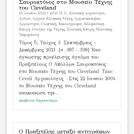
Σαυροκτόνος στο Μουσείο Τέχνης
του Cleveland
16 Ιουνίου 2022
|
2021 (5.3)
,
Kλασική Αρχαιότητα
,
Άρθρα
,
Αρχαία Ελληνική Τέχνη
,
Αρχαιοκαπηλία
,
Αρχαιότητα
,
Γλυπτική
,
Εικονογραφία
,
Ελληνιστική
Εποχή
,
Ιστορία της Τέχνης
,
Κλασική Εποχή
,
Πλαστική
,
Τεκμηρίωση
Τόμος 5, Τεύχος 3 Σεπτέμβριος -
Δεκέμβριος 2021 [σ. 387 - 398] Ένα
άγνωστης προέλευσης άγαλμα του
Πραξιτέλους Ο Απόλλων Σαυροκτόνος
στο Μουσείο Τέχνης του Cleveland Tsao
Cevoli Αρχαιολόγος Στις 22 Ιουνίου 2004
το Μουσείο Τέχνης του Cleveland
ανακοίνωσε την...
Διαβάστε Περισσότερα
Ο Πραξιτέλης μεταξύ αντιγράφων