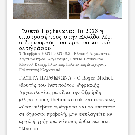
Γλυπτά Παρθενώνα: Το 2023 η
επιστροφή τους στην Ελλάδα λέει
ο δημιουργός του πρώτου πιστού
αντιγράφου
2 Νοεμβρίου 2022
|
2022 (6.3)
,
Kλασική Αρχαιότητα
,
Αρχαιοκαπηλία
,
Αρχαιότητα
,
Γλυπτά Παρθενώνα
,
Κλασική Εποχή
,
Πλαστική
,
Πολιτιστική Διαχείριση
,
Πολιτιστική Κληρονομιά
ΓΛΥΠΤΑ ΠΑΡΘΕΝΩΝΑ - Ο Roger Michel,
ιδρυτής του Ινστιτούτου Ψηφιακής
Αρχαιολογίας με έδρα την Οξφόρδη,
μίλησε στους thetimes.co.uk και είπε πως
«όταν κλέβετε πράγματα και τα εκθέτετε
σε δημόσια προβολή, μην εκπλαγείτε αν
αργά ή γρήγορα κάποιος έρθει και πει:
“Μου το...