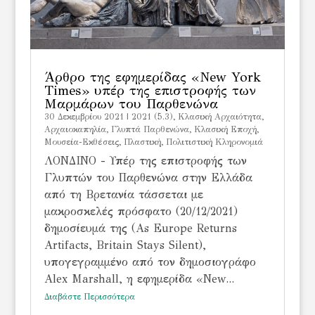
Άρθρο της εφημερίδας «New York
Times» υπέρ της επιστροφής των
Μαρμάρων του Παρθενώνα
30 Δεκεμβρίου 2021
|
2021 (5.3)
,
Kλασική Αρχαιότητα
,
Αρχαιοκαπηλία
,
Γλυπτά Παρθενώνα
,
Κλασική Εποχή
,
Μουσεία-Εκθέσεις
,
Πλαστική
,
Πολιτιστική Κληρονομιά
ΛΟΝΔΙΝΟ - Υπέρ της επιστροφής των
Γλυπτών του Παρθενώνα στην Ελλάδα
από τη Βρετανία τάσσεται με
μακροσκελές πρόσφατο (20/12/2021)
δημοσίευμά της (As Europe Returns
Artifacts, Britain Stays Silent),
υπογεγραμμένο από τον δημοσιογράφο
Alex Marshall, η εφημερίδα «New...
Διαβάστε Περισσότερα