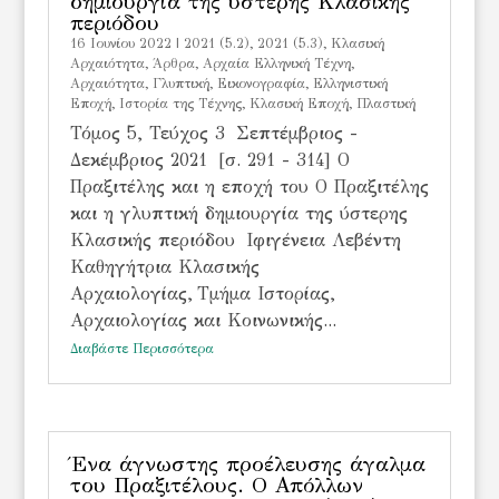
δημιουργία της ύστερης Κλασικής
περιόδου
16 Ιουνίου 2022
|
2021 (5.2)
,
2021 (5.3)
,
Kλασική
Αρχαιότητα
,
Άρθρα
,
Αρχαία Ελληνική Τέχνη
,
Αρχαιότητα
,
Γλυπτική
,
Εικονογραφία
,
Ελληνιστική
Εποχή
,
Ιστορία της Τέχνης
,
Κλασική Εποχή
,
Πλαστική
Τόμος 5, Τεύχος 3 Σεπτέμβριος -
Δεκέμβριος 2021 [σ. 291 - 314] Ο
Πραξιτέλης και η εποχή του Ο Πραξιτέλης
και η γλυπτική δημιουργία της ύστερης
Κλασικής περιόδου Ιφιγένεια Λεβέντη
Καθηγήτρια Κλασικής
Αρχαιολογίας, Τμήμα Ιστορίας,
Αρχαιολογίας και Κοινωνικής...
Διαβάστε Περισσότερα
Ένα άγνωστης προέλευσης άγαλμα
του Πραξιτέλους. Ο Απόλλων