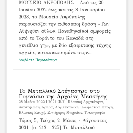
ΜΟΥΣΕΙΟ ΑΚΡΟΠΟΛΗΣ - Από τις 20
Ιουνίου 2022 έως και τις 8 Ιανουαρίου
2023, το Μουσείο Ακρόπολης
παρουσιάζει την εκθεσιακή δράση «Των
Αθήνηθεν άθλων. Παναθηναϊκοί αμφορείς
από το Τορόντο του Καναδά στη
γενέθλια γη», με δύο εξαιρετικής τέχνης
αγγεία, κατασκευασμένα στην...
Διαβάστε Περισσότερα
Το Μεταλλικό Στέγαστρο στο
Γυμνάσιο της Αρχαίας Μεσσήνης
28 Μαΐου 2022
|
2021 (5.2)
,
Kλασική Αρχαιότητα
,
Αναστήλωση
,
Άρθρα
,
Αρχιτεκτονική
,
Ελληνιστική Εποχή
,
Κλασική Εποχή
,
Συντήρηση Μνημείων
,
Τοπογραφία
Τόμος 5, Τεύχος 2 Μάιος - Αύγουστος
2021 [σ. 212 - 225] Το Μεταλλικό