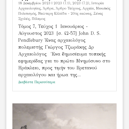
18 Δεκεμβρίου 2023
|
2023 (7.1)
,
2023 (7.2)
,
Iστορία
Αρχαιολογίας
,
Άρθρα
,
Άρθρο Τεύχους
,
Αρχεία
,
Μινωϊκός
Πολιτισμός
,
Νεώτερη Ελλάδα - 20ός αιώνας
,
Ξένες
Σχολές
,
Πόλεμος
Τόμος 7, Τεύχος 1 Ιανουάριος -
Αύγουστος 2023 [σ. 42-57] John D. S.
Pendlebury Ένας αρχαιολόγος
πολεμιστής Γιώργος Τζωράκης Δρ
Αρχαιολόγος Ένα δημοσίευμα τοπικής
εφημερίδας για το πρώτο Μνημόσυνο στο
Ηράκλειο, προς τιμήν του Βρετανού
αρχαιολόγου και ήρωα της...
Διαβάστε Περισσότερα