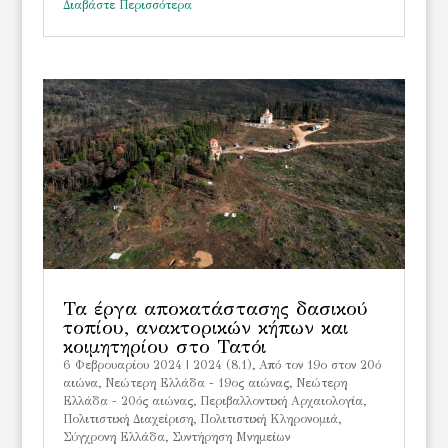
Διαβάστε Περισσότερα
Τα έργα αποκατάστασης δασικού
τοπίου, ανακτορικών κήπων και
κοιμητηρίου στο Τατόι
6 Φεβρουαρίου 2024
|
2024 (8.1)
,
Από τον 19ο στον 20ό
αιώνα
,
Νεώτερη Ελλάδα - 19ος αιώνας
,
Νεώτερη
Ελλάδα - 20ός αιώνας
,
Περιβαλλοντική Αρχαιολογία
,
Πολιτιστική Διαχείριση
,
Πολιτιστική Κληρονομιά
,
Σύγχρονη Ελλάδα
,
Συντήρηση Μνημείων