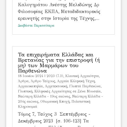
Καλογηράτου Ανέστης Μελιδώνης Δρ
Φιλοσοφίας ΕΚΠΑ, Μεταδιδακτορικός
ερευνητής στην Ιστορία της Τέχνης,...
Διαβάστε Περισσότερα
Τα επιχειρήματα Ελλάδας και
Βρετανίας για την επιστροφή (ή
μη) των Μαρμάρων του
Παρθενώνα
18 Ιουνίου 2024
|
2023 (7.3)
,
Kλασική Αρχαιότητα
,
Άρθρα
,
Άρθρο Τεύχους
,
Αρχαία Ελληνική Τέχνη
,
Αρχαιοκαπηλία
,
Αρχιτεκτονική
,
Γλυπτά Παρθενώνα
,
Γλυπτική
,
Ελληνικές Αρχαιότητες σε Ξένα Μουσεία
,
Νεώτερη Ελλάδα - 19ος αιώνας
,
Νεώτερη Ελλάδα -
20ός αιώνας
,
Οθωμανική Εποχή
,
Πολιτιστική
Κληρονομιά
Τόμος 7, Τεύχος 3 Σεπτέμβριος -
Δεκέμβριος 2023 [σ. 106-123] Τα