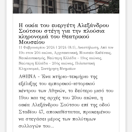
H οικία του ευεργέτη Αλεξάνδρου
Σούτσου στέγη για την πλούσια
κληρονομιά του Θεατρικού
Μουσείου
11 Φεβρουαρίου 2024
|
2024 (8.1)
,
Αναστήλωση
,
Από τον
19ο στον 20ό αιώνα
,
Αρχιτεκτονική
,
Μουσεία-Εκθέσεις
,
Νεοκλασικισμός
,
Νεώτερη Ελλάδα - 19ος αιώνας
,
Νεώτερη Ελλάδα - 20ός αιώνας
,
Πολιτιστική
Κληρονομιά
,
Συντήρηση Μνημείων
ΑΘΗΝΑ - Ένα κτήριο-τεκμήριο της
εξέλιξης του εμπορικού-ιστορικού
κέντρου των Αθηνών, το δεύτερο μισό του
19ου και τις αρχές του 20ου αιώνα, η
οικία Αλεξάνδρου Σούτσου επί της οδού
Σταδίου 47, αποκαθίσταται, προκειμένου
να στεγάσει μέρος των πολύτιμων
συλλογών του...