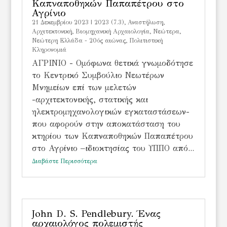
Καπναποθηκών Παπαπέτρου στο
Αγρίνιο
21 Δεκεμβρίου 2023
|
2023 (7.3)
,
Αναστήλωση
,
Αρχιτεκτονική
,
Βιομηχανική Αρχαιολογία
,
Νεώτερα
,
Νεώτερη Ελλάδα - 20ός αιώνας
,
Πολιτιστική
Κληρονομιά
ΑΓΡΙΝΙΟ - Ομόφωνα θετικά γνωμοδότησε
το Κεντρικό Συμβούλιο Νεωτέρων
Μνημείων επί των μελετών
-αρχιτεκτονικής, στατικής και
ηλεκτρομηχανολογικών εγκαταστάσεων-
που αφορούν στην αποκατάσταση του
κτηρίου των Καπναποθηκών Παπαπέτρου
στο Αγρίνιο –ιδιοκτησίας του ΥΠΠΟ από...
Διαβάστε Περισσότερα
John D. S. Pendlebury. Ένας
αρχαιολόγος πολεμιστής