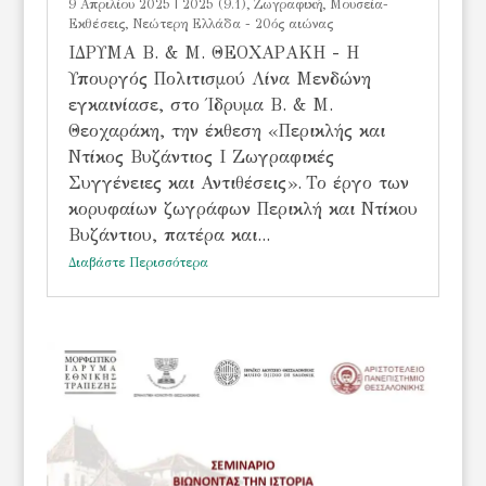
9 Απριλίου 2025
|
2025 (9.1)
,
Ζωγραφική
,
Μουσεία-
Εκθέσεις
,
Νεώτερη Ελλάδα - 20ός αιώνας
ΙΔΡΥΜΑ Β. & Μ. ΘΕΟΧΑΡΑΚΗ - Η
Υπουργός Πολιτισμού Λίνα Μενδώνη
εγκαινίασε, στο Ίδρυμα Β. & Μ.
Θεοχαράκη, την έκθεση «Περικλής και
Ντίκος Βυζάντιος Ι Ζωγραφικές
Συγγένειες και Αντιθέσεις». Το έργο των
κορυφαίων ζωγράφων Περικλή και Ντίκου
Βυζάντιου, πατέρα και...
Διαβάστε Περισσότερα