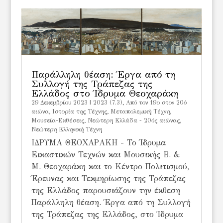
Παράλληλη θέαση: Έργα από τη
Συλλογή της Τράπεζας της
Ελλάδος στο Ίδρυμα Θεοχαράκη
29 Δεκεμβρίου 2023
|
2023 (7.3)
,
Από τον 19ο στον 20ό
αιώνα
,
Ιστορία της Τέχνης
,
Μεταπολεμική Τέχνη
,
Μουσεία-Εκθέσεις
,
Νεώτερη Ελλάδα - 20ός αιώνας
,
Νεώτερη Ελληνική Τέχνη
ΙΔΡΥΜΑ ΘΕΟΧΑΡΑΚΗ - Το Ίδρυμα
Εικαστικών Τεχνών και Μουσικής Β. &
Μ. Θεοχαράκη και το Κέντρο Πολιτισμού,
Έρευνας και Τεκμηρίωσης της Τράπεζας
της Ελλάδος παρουσιάζουν την έκθεση
Παράλληλη θέαση. Έργα από τη Συλλογή
της Τράπεζας της Ελλάδος, στο Ίδρυμα