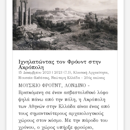
Ιχνηλατώντας τον Φρόυντ στην
Ακρόπολη
15 Δεκεμβρίου 2023
|
2023 (7.3)
,
Kλασική Αρχαιότητα
,
Μουσεία-Εκθέσεις
,
Νεώτερη Ελλάδα - 20ός αιώνας
ΜΟΥΣΕΙΟ ΦΡΟΫΝΤ, ΛΟΝΔΙΝΟ -
Βρισκόμενη σε έναν ασβεστολιθικό λόφο
ψηλά πάνω από την πόλη, η Ακρόπολη
των Αθηνών στην Ελλάδα είναι ένας από
τους σημαντικότερους αρχαιολογικούς
χώρους στον κόσμο. Με την πάροδο του
χρόνου, ο χώρος υπήρξε φρούριο,